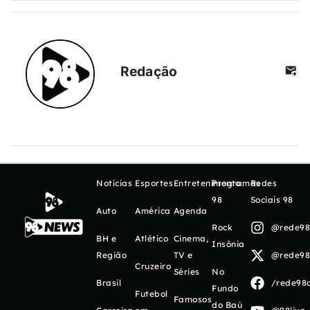
Redação
Notícias
Esportes
Entretenimento
Programas
Redes
98
Sociais 98
Auto
América
Agenda
Rock
@rede98o
BH e
Atlético
Cinema,
Insônia
Região
TV e
@rede98o
Cruzeiro
Séries
No
Brasil
/rede98o
Fundo
Futebol
Famosos
do Baú