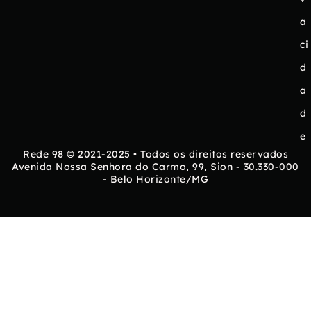
a
ci
d
a
d
e
Rede 98 © 2021-2025 • Todos os direitos reservados
Avenida Nossa Senhora do Carmo, 99, Sion - 30.330-000
- Belo Horizonte/MG