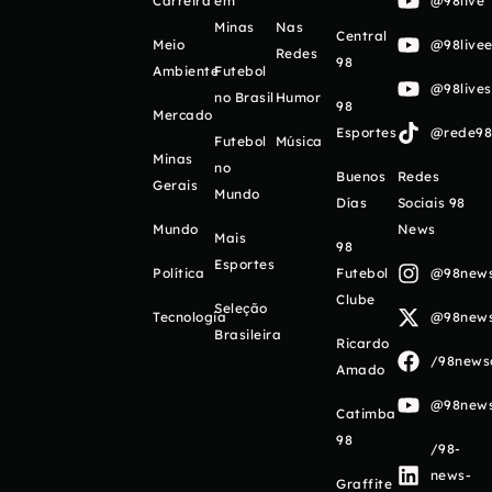
Carreira
em
@98live
Minas
Nas
Central
Meio
@98livee
Redes
98
Ambiente
Futebol
@98live
no Brasil
Humor
98
Mercado
Esportes
@rede98o
Futebol
Música
Minas
no
Buenos
Redes
Gerais
Mundo
Días
Sociais 98
Mundo
News
Mais
98
Esportes
Política
Futebol
@98newso
Clube
Seleção
Tecnologia
@98newso
Brasileira
Ricardo
/98newso
Amado
@98newso
Catimba
98
/98-
news-
Graffite