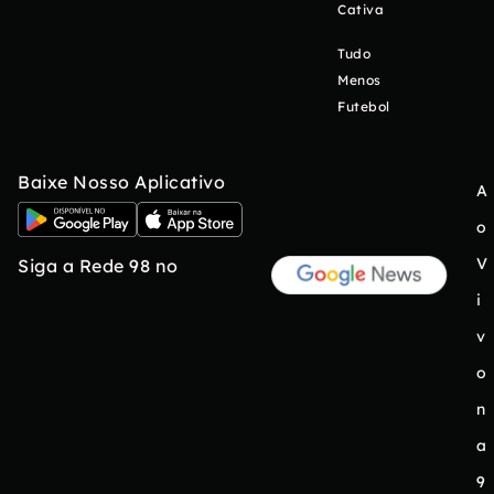
Cativa
Tudo
Menos
Futebol
Baixe Nosso Aplicativo
A
o
V
Siga a Rede 98 no
i
v
o
n
a
9