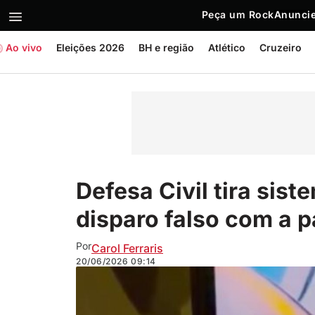
Peça um Rock
Anuncie
Ao vivo
Eleições 2026
BH e região
Atlético
Cruzeiro
Defesa Civil tira sist
disparo falso com a p
Por
Carol Ferraris
20/06/2026
09:14