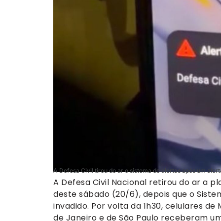
A Defesa Civil tirou do ar o sistema de alertas após um alert
A Defesa Civil Nacional retirou do ar a 
deste sábado (20/6), depois que o Sistem
invadido. Por volta da 1h30, celulares de 
de Janeiro e de São Paulo receberam u