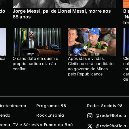
ado
Jorge Messi, pai de Lionel Messi, morre aos
Bi
68 anos
‘N
tê
ica
O candidato em quem o
Após idas e vindas,
Cl
próprio partido diz não
Cleitinho será candidato
col
confiar
ao governo de Minas
‘p
pelo Republicanos
ca
de
tretenimento
Programas 98
Redes Sociais 98
enda
Rock Insônia
@rede98oficial
nema, TV e Séries
No Fundo do Baú
@rede98oficial