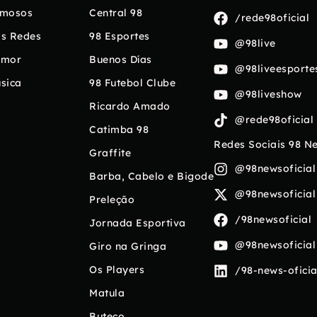
mosos
Central 98
/rede98oficial
s Redes
98 Esportes
@98live
umor
Buenos Días
@98liveesporte
sica
98 Futebol Clube
@98liveshow
Ricardo Amado
@rede98oficial
Catimba 98
Redes Sociais 98 N
Graffite
@98newsoficial
Barba, Cabelo e Bigode
@98newsoficial
Preleção
/98newsoficial
Jornada Esportiva
@98newsoficial
Giro na Gringa
Os Players
/98-news-oficia
Matula
Buteco