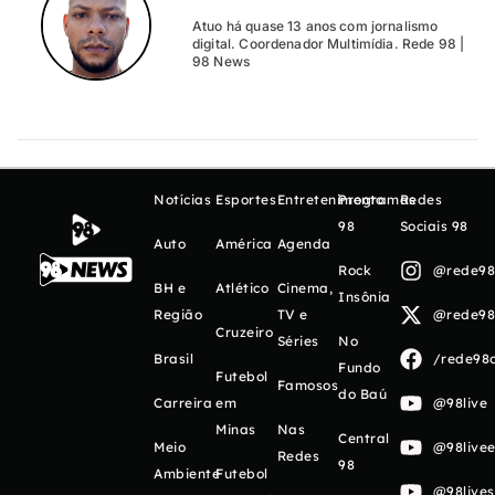
Atuo há quase 13 anos com jornalismo
digital. Coordenador Multimídia. Rede 98 |
98 News
Notícias
Esportes
Entretenimento
Programas
Redes
98
Sociais 98
Auto
América
Agenda
Rock
@rede98o
BH e
Atlético
Cinema,
Insônia
Região
TV e
@rede98o
Cruzeiro
Séries
No
Brasil
/rede98o
Fundo
Futebol
Famosos
do Baú
Carreira
em
@98live
Minas
Nas
Central
Meio
@98livee
Redes
98
Ambiente
Futebol
@98live