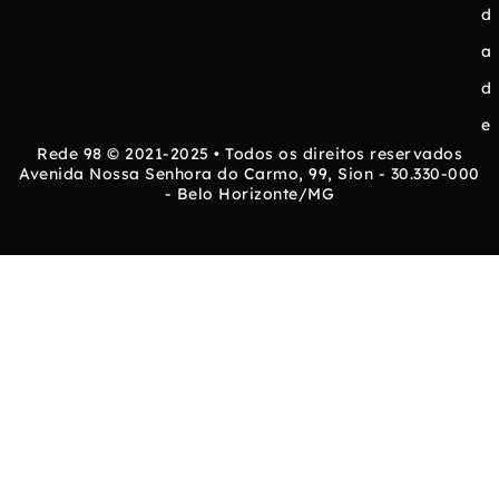
d
a
d
e
Rede 98 © 2021-2025 • Todos os direitos reservados
Avenida Nossa Senhora do Carmo, 99, Sion - 30.330-000
- Belo Horizonte/MG