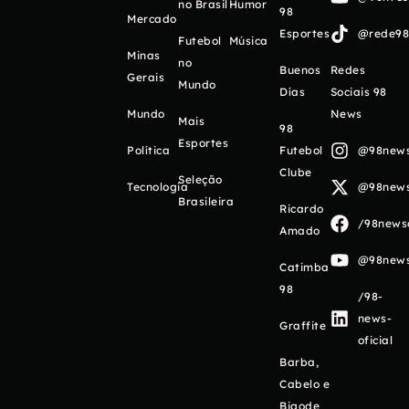
no Brasil
Humor
98
Mercado
Esportes
@rede98o
Futebol
Música
Minas
no
Buenos
Redes
Gerais
Mundo
Días
Sociais 98
Mundo
News
Mais
98
Esportes
Política
Futebol
@98newso
Clube
Seleção
Tecnologia
@98newso
Brasileira
Ricardo
/98newso
Amado
@98newso
Catimba
98
/98-
news-
Graffite
oficial
Barba,
Cabelo e
Bigode