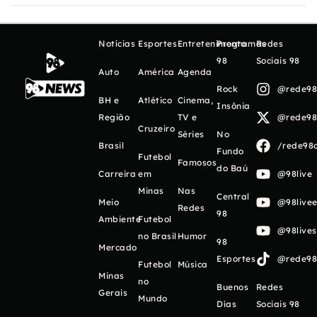
Notícias
Esportes
Entretenimento
Programas
Redes
98
Sociais 98
Auto
América
Agenda
Rock
@rede98o
BH e
Atlético
Cinema,
Insônia
Região
TV e
@rede98o
Cruzeiro
Séries
No
Brasil
/rede98o
Fundo
Futebol
Famosos
do Baú
Carreira
em
@98live
Minas
Nas
Central
Meio
@98livee
Redes
98
Ambiente
Futebol
@98live
no Brasil
Humor
98
Mercado
Esportes
@rede98o
Futebol
Música
Minas
no
Buenos
Redes
Gerais
Mundo
Días
Sociais 98