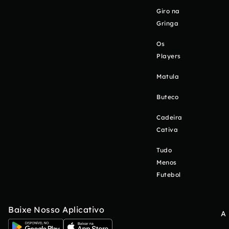
Giro na
Gringa
Os
Players
Matula
Buteco
Cadeira
Cativa
Tudo
Menos
Futebol
Baixe Nosso Aplicativo
A