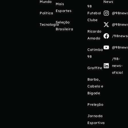
Mundo
News
Mais
98
Esportes
Política
Futebol
@98newso
Clube
Seleção
Tecnologia
@98newso
Brasileira
Ricardo
/98newso
Amado
@98newso
Catimba
98
/98-
news-
Graffite
oficial
Barba,
Cabelo e
Bigode
Preleção
Jornada
Esportiva