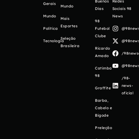
Buenos
Redes
Gerais
Mundo
Días
Sociais 98
Mundo
News
Mais
98
Esportes
Política
Futebol
@98newso
Clube
Seleção
Tecnologia
@98newso
Brasileira
Ricardo
/98newso
Amado
@98newso
Catimba
98
/98-
news-
Graffite
oficial
Barba,
Cabelo e
Bigode
Preleção