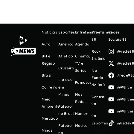
Notícias
Esportes
Entretenimento
Programas
Redes
98
Sociais 98
Auto
América
Agenda
Rock
@rede98o
BH e
Atlético
Cinema,
Insônia
Região
TV e
@rede98o
Cruzeiro
Séries
No
Brasil
/rede98o
Fundo
Futebol
Famosos
do Baú
Carreira
em
@98live
Minas
Nas
Central
Meio
@98livee
Redes
98
Ambiente
Futebol
@98live
no Brasil
Humor
98
Mercado
Esportes
@rede98o
Futebol
Música
Minas
no