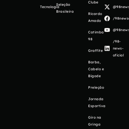
Clube
Seleção
Tecnologia
@98newso
Brasileira
Ricardo
/98newso
Amado
@98newso
Catimba
98
/98-
news-
Graffite
oficial
Barba,
Cabelo e
Bigode
Preleção
Jornada
Esportiva
Giro na
Gringa