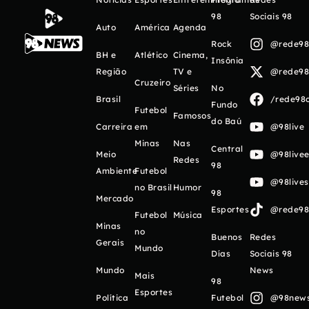
98
Sociais 98
Auto
América
Agenda
Rock
@rede98o
BH e
Atlético
Cinema,
Insônia
Região
TV e
@rede98o
Cruzeiro
Séries
No
Brasil
/rede98o
Fundo
Futebol
Famosos
do Baú
Carreira
em
@98live
Minas
Nas
Central
Meio
@98livee
Redes
98
Ambiente
Futebol
@98live
no Brasil
Humor
98
Mercado
Esportes
@rede98o
Futebol
Música
Minas
no
Buenos
Redes
Gerais
Mundo
Días
Sociais 98
Mundo
News
Mais
98
Esportes
Política
Futebol
@98newso