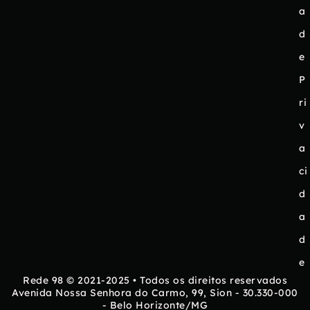
a
d
e
P
ri
v
a
ci
d
a
d
e
Rede 98 © 2021-2025 • Todos os direitos reservados
Avenida Nossa Senhora do Carmo, 99, Sion - 30.330-000
- Belo Horizonte/MG