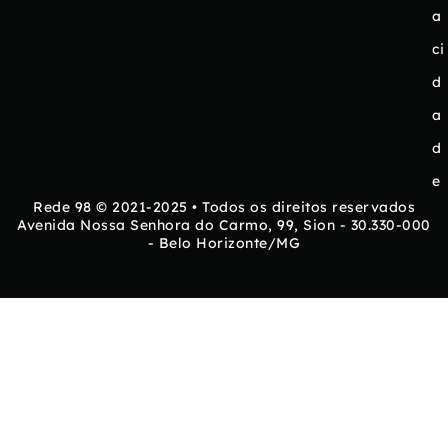
a
ci
d
a
d
e
Rede 98 © 2021-2025 • Todos os direitos reservados
Avenida Nossa Senhora do Carmo, 99, Sion - 30.330-000
- Belo Horizonte/MG