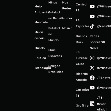
Minas
Nas
Central
Meio
@98livee
Redes
98
Ambiente
Futebol
@98live
no Brasil
Humor
98
Mercado
Esportes
@rede98o
Futebol
Música
Minas
no
Buenos
Redes
Gerais
Mundo
Días
Sociais 98
Mundo
News
Mais
98
Esportes
Política
Futebol
@98newso
Clube
Seleção
Tecnologia
@98newso
Brasileira
Ricardo
/98newso
Amado
@98newso
Catimba
98
/98-
news-
Graffite
oficial