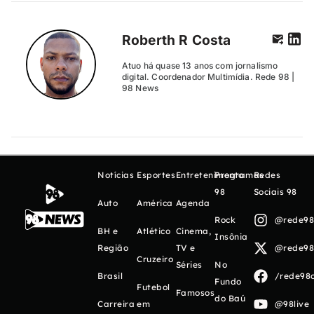
Roberth R Costa
Atuo há quase 13 anos com jornalismo
digital. Coordenador Multimídia. Rede 98 |
98 News
Notícias
Esportes
Entretenimento
Programas
Redes
98
Sociais 98
Auto
América
Agenda
Rock
@rede98o
BH e
Atlético
Cinema,
Insônia
Região
TV e
@rede98o
Cruzeiro
Séries
No
Brasil
/rede98o
Fundo
Futebol
Famosos
do Baú
Carreira
em
@98live