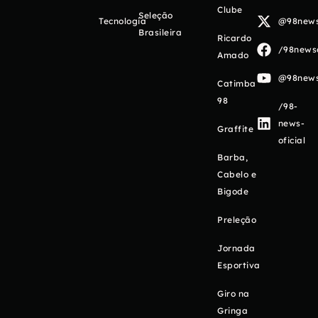
Clube
Seleção
Tecnologia
@98newso
Brasileira
Ricardo
/98newso
Amado
@98newso
Catimba
98
/98-
news-
Graffite
oficial
Barba,
Cabelo e
Bigode
Preleção
Jornada
Esportiva
Giro na
Gringa