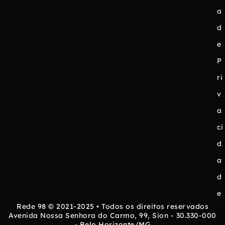
a
d
e
P
ri
v
a
ci
d
a
d
e
Rede 98 © 2021-2025 • Todos os direitos reservados
Avenida Nossa Senhora do Carmo, 99, Sion - 30.330-000
- Belo Horizonte/MG