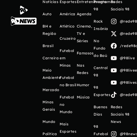
Notícias
Esportes
Entretenimento
Programas
Redes
98
Sociais 98
Auto
América
Agenda
Rock
@rede98o
BH e
Atlético
Cinema,
Insônia
Região
TV e
@rede98o
Cruzeiro
Séries
No
Brasil
/rede98o
Fundo
Futebol
Famosos
do Baú
Carreira
em
@98live
Minas
Nas
Central
Meio
@98livee
Redes
98
Ambiente
Futebol
@98live
no Brasil
Humor
98
Mercado
Esportes
@rede98o
Futebol
Música
Minas
no
Buenos
Redes
Gerais
Mundo
Días
Sociais 98
Mundo
News
Mais
98
Esportes
Política
Futebol
@98newso