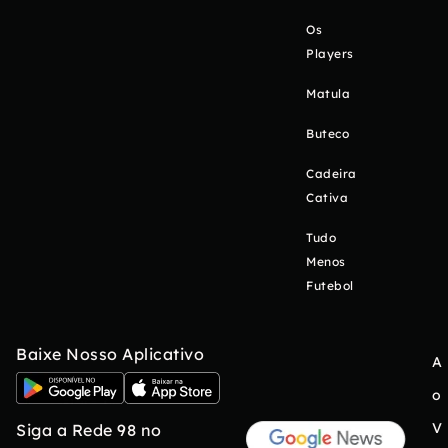
Os
Players
Matula
Buteco
Cadeira
Cativa
Tudo
Menos
Futebol
Baixe Nosso Aplicativo
A
o
V
Siga a Rede 98 no