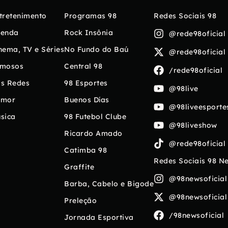
tretenimento
Programas 98
Redes Sociais 98
enda
Rock Insônia
@rede98oficial
nema, TV e Séries
No Fundo do Baú
@rede98oficial
mosos
Central 98
/rede98oficial
s Redes
98 Esportes
@98live
umor
Buenos Días
@98liveesporte
sica
98 Futebol Clube
@98liveshow
Ricardo Amado
@rede98oficial
Catimba 98
Redes Sociais 98 N
Graffite
@98newsoficial
Barba, Cabelo e Bigode
@98newsoficial
Preleção
/98newsoficial
Jornada Esportiva