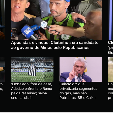
Após idas e vindas, Cleitinho será candidato
Cl
ao governo de Minas pelo Republicanos
‘p
Go
ro
‘Embalado’ fora de casa,
Caiado diz que
Do
o,
Atlético enfrenta o Remo
privatizaria segmentos
mu
pelo Brasileirão; saiba
do gás, mas não
co
onde assistir
Petrobras, BB e Caixa
pr