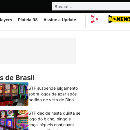
layers
Plateia 98
Assine a Update
s de Brasil
STF suspende julgamento
sobre jogos de azar após
pedido de vista de Dino
STF decide nesta quinta se
jogo do bicho, bingo e
caça-níqueis continuam