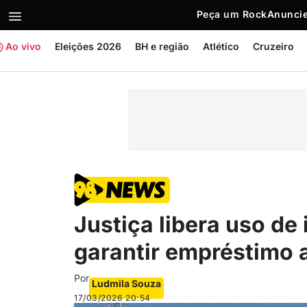
Peça um Rock
Anuncie
Ao vivo
Eleições 2026
BH e região
Atlético
Cruzeiro
Justiça libera uso de
garantir empréstimo 
Por
Ludmila Souza
17/03/2026
20:54