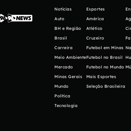
Notícias
Esportes
En
Auto
América
Ag
BH e Região
Atlético
Ci
Brasil
Cruzeiro
Fa
Carreira
Futebol em Minas
Na
Meio Ambiente
Futebol no Brasil
H
Mercado
Futebol no Mundo
Mú
Minas Gerais
Mais Esportes
Mundo
Seleção Brasileira
Política
Tecnologia