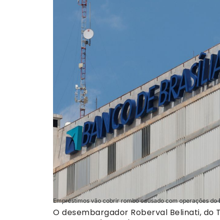
Empréstimos vão cobrir rombo causado com operações do Ba
O desembargador Roberval Belinati, do Tr