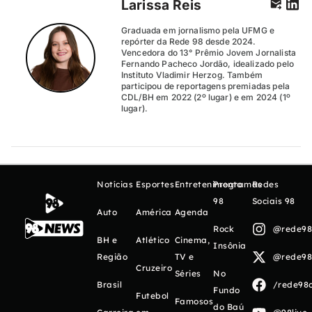
Larissa Reis
Graduada em jornalismo pela UFMG e
repórter da Rede 98 desde 2024.
Vencedora do 13° Prêmio Jovem Jornalista
Fernando Pacheco Jordão, idealizado pelo
Instituto Vladimir Herzog. Também
participou de reportagens premiadas pela
CDL/BH em 2022 (2º lugar) e em 2024 (1º
lugar).
Notícias
Esportes
Entretenimento
Programas
Redes
98
Sociais 98
Auto
América
Agenda
Rock
@rede98o
BH e
Atlético
Cinema,
Insônia
Região
TV e
@rede98o
Cruzeiro
Séries
No
Brasil
/rede98o
Fundo
Futebol
Famosos
do Baú