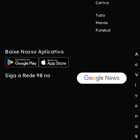
Cativa
Tudo
Menos
Futebol
Baixe Nosso Aplicativo
A
o
V
Siga a Rede 98 no
i
v
o
n
a
9