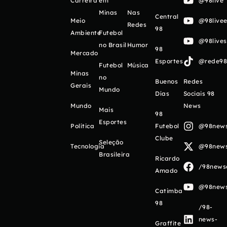
Carreira
em
@98live
Minas
Nas
Central
Meio
@98livee
Redes
98
Ambiente
Futebol
@98live
no Brasil
Humor
98
Mercado
Esportes
@rede98o
Futebol
Música
Minas
no
Buenos
Redes
Gerais
Mundo
Días
Sociais 98
Mundo
News
Mais
98
Esportes
Política
Futebol
@98newso
Clube
Seleção
Tecnologia
@98newso
Brasileira
Ricardo
/98newso
Amado
@98newso
Catimba
98
/98-
news-
Graffite