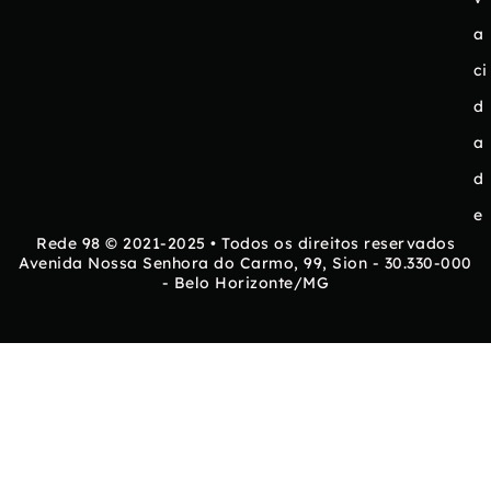
a
ci
d
a
d
e
Rede 98 © 2021-2025 • Todos os direitos reservados
Avenida Nossa Senhora do Carmo, 99, Sion - 30.330-000
- Belo Horizonte/MG