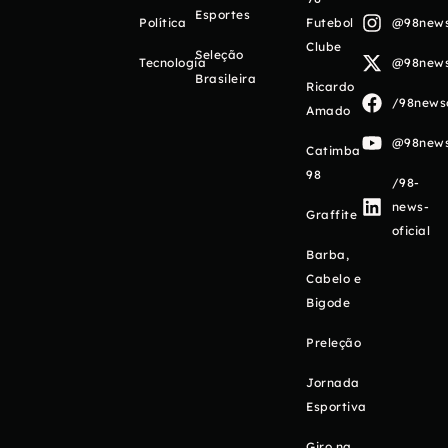
Esportes
Política
Futebol
@98newso
Clube
Seleção
Tecnologia
@98newso
Brasileira
Ricardo
/98newso
Amado
@98newso
Catimba
98
/98-
news-
Graffite
oficial
Barba,
Cabelo e
Bigode
Preleção
Jornada
Esportiva
Giro na