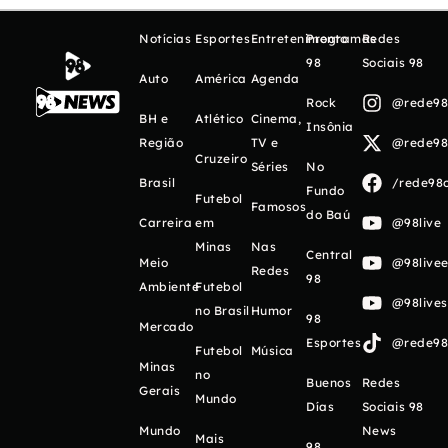
Notícias
Esportes
Entretenimento
Programas
Redes
98
Sociais 98
Auto
América
Agenda
Rock
@rede98o
BH e
Atlético
Cinema,
Insônia
Região
TV e
@rede98o
Cruzeiro
Séries
No
Brasil
/rede98o
Fundo
Futebol
Famosos
do Baú
Carreira
em
@98live
Minas
Nas
Central
Meio
@98livee
Redes
98
Ambiente
Futebol
@98live
no Brasil
Humor
98
Mercado
Esportes
@rede98o
Futebol
Música
Minas
no
Buenos
Redes
Gerais
Mundo
Días
Sociais 98
Mundo
News
Mais
98