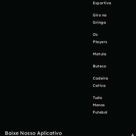
Esportiva
Giro na
Gringa
Os
Players
Matula
Buteco
Cadeira
Cativa
Tudo
Menos
Futebol
Baixe Nosso Aplicativo
A