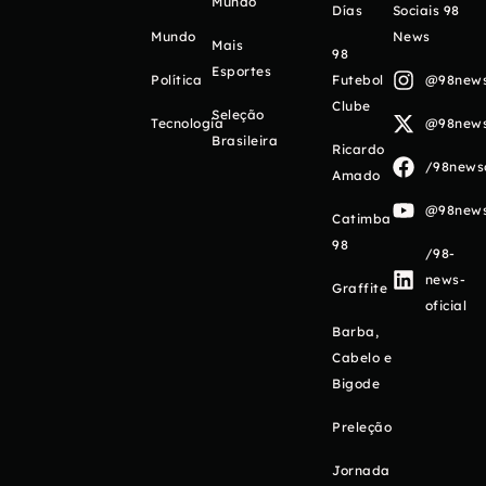
Mundo
Días
Sociais 98
Mundo
News
Mais
98
Esportes
Política
Futebol
@98newso
Clube
Seleção
Tecnologia
@98newso
Brasileira
Ricardo
/98newso
Amado
@98newso
Catimba
98
/98-
news-
Graffite
oficial
Barba,
Cabelo e
Bigode
Preleção
Jornada