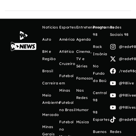
Notícias
Esportes
Entretenimento
Programas
Redes
98
Sociais 98
Auto
América
Agenda
Rock
@rede98o
BH e
Atlético
Cinema,
Insônia
Região
TV e
@rede98o
Cruzeiro
Séries
No
Brasil
/rede98o
Fundo
Futebol
Famosos
do Baú
Carreira
em
@98live
Minas
Nas
Central
Meio
@98livee
Redes
98
Ambiente
Futebol
@98live
no Brasil
Humor
98
Mercado
Esportes
@rede98o
Futebol
Música
Minas
no
Buenos
Redes
Gerais