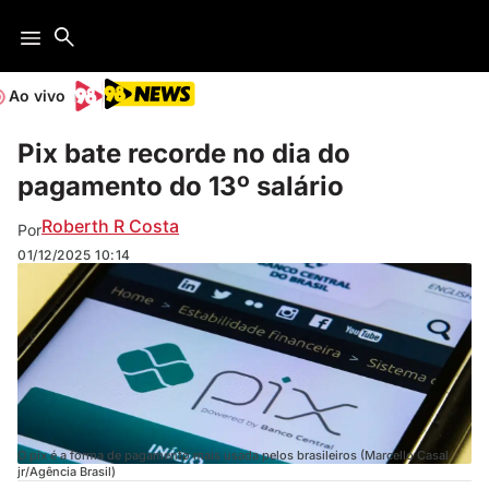
Ao vivo
Pix bate recorde no dia do
pagamento do 13º salário
Roberth R Costa
Por
01/12/2025
10:14
O pix é a forma de pagamento mais usada pelos brasileiros (Marcello Casal
jr/Agência Brasil)