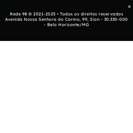
e
Rede 98 © 2021-2025 • Todos os direitos reservados
Avenida Nossa Senhora do Carmo, 99, Sion - 30.330-000
- Belo Horizonte/MG