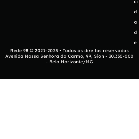
ci
d
a
d
e
Rede 98 © 2021-2025 • Todos os direitos reservados
Avenida Nossa Senhora do Carmo, 99, Sion - 30.330-000
- Belo Horizonte/MG