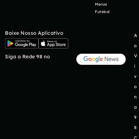
Menos
Futebol
Baixe Nosso Aplicativo
A
o
V
Siga a Rede 98 no
i
v
o
n
a
9
8
C