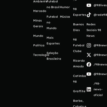
Ambiente
Futebol
@98live
no Brasil
Humor
98
Mercado
Esportes
@rede98o
Futebol
Música
Minas
no
Buenos
Redes
Gerais
Mundo
Días
Sociais 98
Mundo
News
Mais
98
Esportes
Política
Futebol
@98newso
Clube
Seleção
Tecnologia
@98newso
Brasileira
Ricardo
/98newso
Amado
@98newso
Catimba
98
/98-
news-
Graffite
oficial
Barba,
Cabelo e