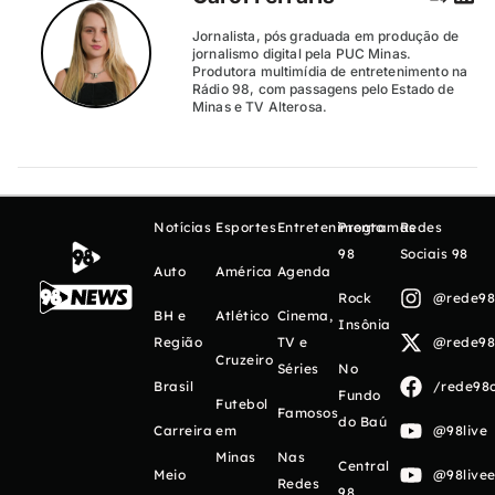
Jornalista, pós graduada em produção de
jornalismo digital pela PUC Minas.
Produtora multimídia de entretenimento na
Rádio 98, com passagens pelo Estado de
Minas e TV Alterosa.
Notícias
Esportes
Entretenimento
Programas
Redes
98
Sociais 98
Auto
América
Agenda
Rock
@rede98o
BH e
Atlético
Cinema,
Insônia
Região
TV e
@rede98o
Cruzeiro
Séries
No
Brasil
/rede98o
Fundo
Futebol
Famosos
do Baú
Carreira
em
@98live
Minas
Nas
Central
Meio
@98livee
Redes
98