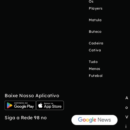
Os
Players
Matula
Buteco
Cadeira
Cativa
Tudo
Menos
Futebol
Baixe Nosso Aplicativo
A
o
V
Siga a Rede 98 no
i