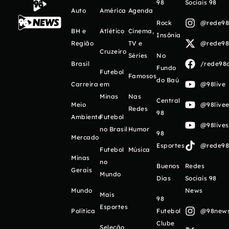
98
Sociais 98
Auto
América
Agenda
Rock
@rede98o
BH e
Atlético
Cinema,
Insônia
Região
TV e
@rede98o
Cruzeiro
Séries
No
Brasil
/rede98o
Fundo
Futebol
Famosos
do Baú
Carreira
em
@98live
Minas
Nas
Central
Meio
@98livee
Redes
98
Ambiente
Futebol
@98live
no Brasil
Humor
98
Mercado
Esportes
@rede98o
Futebol
Música
Minas
no
Buenos
Redes
Gerais
Mundo
Días
Sociais 98
Mundo
News
Mais
98
Esportes
Política
Futebol
@98newso
Clube
Seleção