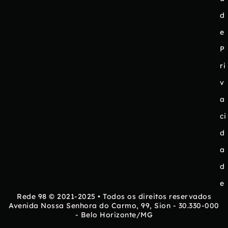
d
e
P
ri
v
a
ci
d
a
d
e
Rede 98 © 2021-2025 • Todos os direitos reservados
Avenida Nossa Senhora do Carmo, 99, Sion - 30.330-000
- Belo Horizonte/MG