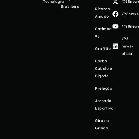
Tecnologia
@98newso
Brasileira
Ricardo
/98newso
Amado
@98newso
Catimba
98
/98-
news-
Graffite
oficial
Barba,
Cabelo e
Bigode
Preleção
Jornada
Esportiva
Giro na
Gringa