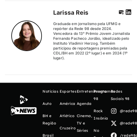
Larissa Reis
Graduada em jornalismo pela UFMG e
repórter da Rede 98 desde 2024.
Vencedora do 13° Prêmio Jovem Jornalista
Fernando Pacheco Jordão, idealizado pelo
Instituto Vladimir Herzog. Também
participou de reportagens premiadas pela
CDL/BH em 2022 (2º lugar) e em 2024 (1º
lugar).
Notícias
Esportes
Entretenimento
Programas
Redes
98
Sociais 98
Auto
América
Agenda
Rock
@rede98o
BH e
Atlético
Cinema,
Insônia
Região
TV e
@rede98o
Cruzeiro
Séries
No
Brasil
/rede98o