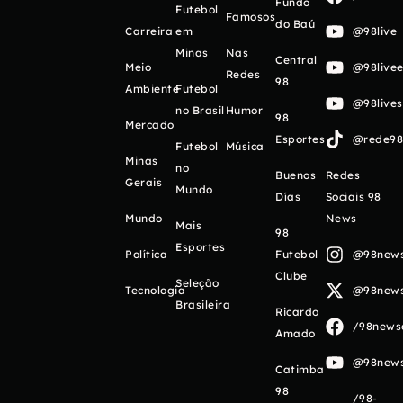
Fundo
Futebol
Famosos
do Baú
Carreira
em
@98live
Minas
Nas
Central
Meio
@98livee
Redes
98
Ambiente
Futebol
@98live
no Brasil
Humor
98
Mercado
Esportes
@rede98o
Futebol
Música
Minas
no
Buenos
Redes
Gerais
Mundo
Días
Sociais 98
Mundo
News
Mais
98
Esportes
Política
Futebol
@98newso
Clube
Seleção
Tecnologia
@98newso
Brasileira
Ricardo
/98newso
Amado
@98newso
Catimba
98
/98-