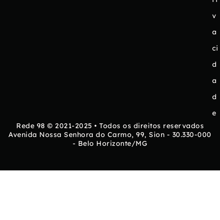
v
a
ci
d
a
d
e
Rede 98 © 2021-2025 • Todos os direitos reservados
Avenida Nossa Senhora do Carmo, 99, Sion - 30.330-000
- Belo Horizonte/MG