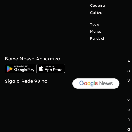
Cadeira
Cativa
Tudo
Menos
Futebol
Baixe Nosso Aplicativo
A
o
V
Siga a Rede 98 no
i
v
o
n
a