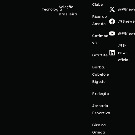
Clube
Seleção
Tecnologia
@98newso
Brasileira
Ricardo
/98newso
Amado
@98newso
Catimba
98
/98-
news-
Graffite
oficial
Barba,
Cabelo e
Bigode
Preleção
Jornada
Esportiva
Giro na
Gringa