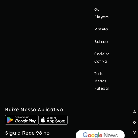
Os
Players
Matula
Buteco
Cadeira
Cativa
Tudo
Menos
Futebol
Baixe Nosso Aplicativo
A
o
V
Siga a Rede 98 no