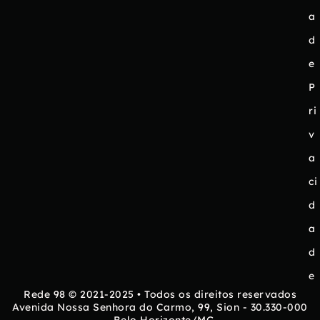
a
d
e
P
ri
v
a
ci
d
a
d
e
Rede 98 © 2021-2025 • Todos os direitos reservados
Avenida Nossa Senhora do Carmo, 99, Sion - 30.330-000