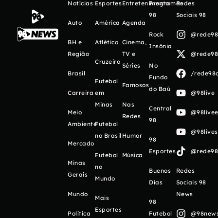
Notícias
Esportes
Entretenimento
Programas
Redes
98
Sociais 98
Auto
América
Agenda
Rock
@rede98o
BH e
Atlético
Cinema,
Insônia
Região
TV e
@rede98o
Cruzeiro
Séries
No
Brasil
/rede98o
Fundo
Futebol
Famosos
do Baú
Carreira
em
@98live
Minas
Nas
Central
Meio
@98livee
Redes
98
Ambiente
Futebol
@98live
no Brasil
Humor
98
Mercado
Esportes
@rede98o
Futebol
Música
Minas
no
Buenos
Redes
Gerais
Mundo
Días
Sociais 98
Mundo
News
Mais
98
Esportes
Política
Futebol
@98newso