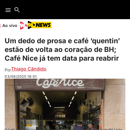
Ao vivo
Um dedo de prosa e café ‘quentin’
estão de volta ao coração de BH;
Café Nice já tem data para reabrir
Thiago Cândido
Por
03/09/2025
16:01
O Café Nice está localizado na avenida Afonso Pena, no coração de BH (João