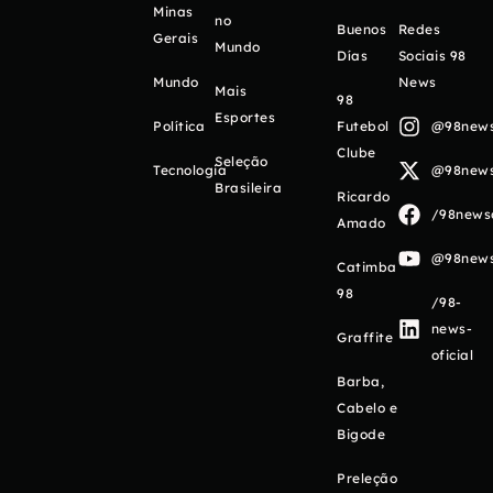
Minas
no
Buenos
Redes
Gerais
Mundo
Días
Sociais 98
Mundo
News
Mais
98
Esportes
Política
Futebol
@98newso
Clube
Seleção
Tecnologia
@98newso
Brasileira
Ricardo
/98newso
Amado
@98newso
Catimba
98
/98-
news-
Graffite
oficial
Barba,
Cabelo e
Bigode
Preleção