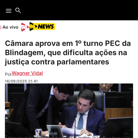
Ao vivo
Câmara aprova em 1º turno PEC da
Blindagem, que dificulta ações na
justiça contra parlamentares
Wagner Vidal
Por
16/09/2025
21:41
A Proposta de Emenda à Constituição (PEC) recebeu 353 votos a favor e 134