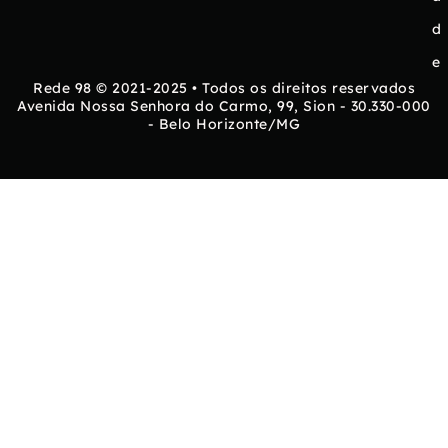
d
e
Rede 98 © 2021-2025 • Todos os direitos reservados
Avenida Nossa Senhora do Carmo, 99, Sion - 30.330-000
- Belo Horizonte/MG