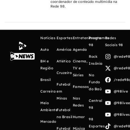
coordenador de conteúdo multimídia na
Rede 98.
Notícias
Esportes
Entretenimento
Programas
Redes
98
Sociais 98
Auto
América
Agenda
Rock
@rede98o
BH e
Atlético
Cinema,
Insônia
Região
TV e
@rede98o
Cruzeiro
Séries
No
Brasil
/rede98o
Fundo
Futebol
Famosos
do Baú
Carreira
em
@98live
Minas
Nas
Central
Meio
@98livee
Redes
98
Ambiente
Futebol
@98live
no Brasil
Humor
98
Mercado
Esportes
@rede98o
Futebol
Música