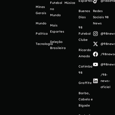
Esportes
@rede98o
Futebol
Música
Minas
no
Buenos
Redes
Gerais
Mundo
Días
Sociais 98
Mundo
News
Mais
98
Esportes
Política
Futebol
@98newso
Clube
Seleção
Tecnologia
@98newso
Brasileira
Ricardo
/98newso
Amado
@98newso
Catimba
98
/98-
news-
Graffite
oficial
Barba,
Cabelo e
Bigode