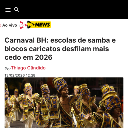
Ao vivo
Carnaval BH: escolas de samba e
blocos caricatos desfilam mais
cedo em 2026
Thiago Cândido
Por
13/02/2026
12:28
Alteração no horário marca o retorno do Carnaval de passarela ao período