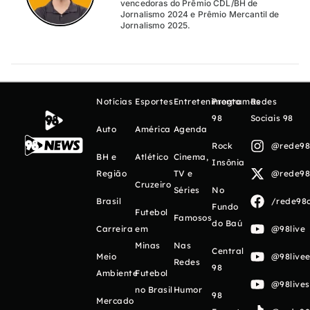
vencedoras do Prêmio CDL/BH de
Jornalismo 2024 e Prêmio Mercantil de
Jornalismo 2025.
Notícias
Esportes
Entretenimento
Programas
Redes
98
Sociais 98
Auto
América
Agenda
Rock
@rede98o
BH e
Atlético
Cinema,
Insônia
Região
TV e
@rede98o
Cruzeiro
Séries
No
Brasil
/rede98o
Fundo
Futebol
Famosos
do Baú
Carreira
em
@98live
Minas
Nas
Central
Meio
@98livee
Redes
98
Ambiente
Futebol
@98live
no Brasil
Humor
98
Mercado