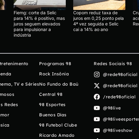
Fiemg: corte da Selic
Copom reduz taxa de
Cr
para 14% é positivo, mas
juros em 0,25 ponto pela
ac
juros seguem elevados
4ª vez seguida e Selic
Re
para impulsionar a
cai a 14% ao ano
indústria
tretenimento
Programas 98
Redes Sociais 98
enda
Rock Insônia
@rede98oficial
nema, TV e Séries
No Fundo do Baú
@rede98oficial
mosos
Central 98
/rede98oficial
s Redes
98 Esportes
@98live
umor
Buenos Días
@98liveesporte
sica
98 Futebol Clube
@98liveshow
Ricardo Amado