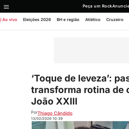
Peça um Rock
Anuncie
Ao vivo
Eleições 2026
BH e região
Atlético
Cruzeiro
‘Toque de leveza’: pa
transforma rotina de 
João XXIII
Por
Thiago Cândido
13/02/2026
10:39