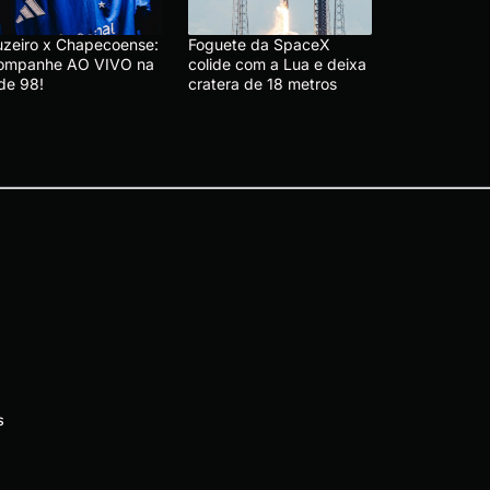
uzeiro x Chapecoense:
Foguete da SpaceX
ompanhe AO VIVO na
colide com a Lua e deixa
de 98!
cratera de 18 metros
s