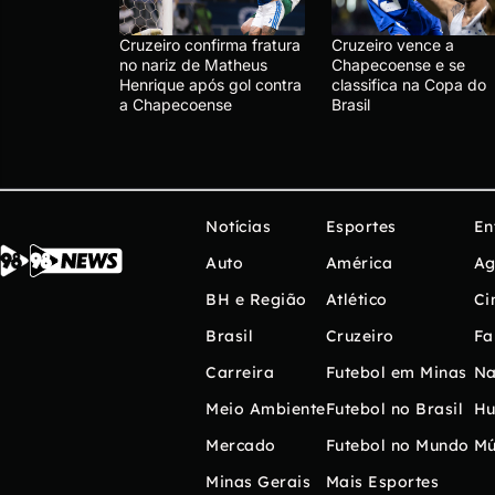
Cruzeiro confirma fratura
Cruzeiro vence a
no nariz de Matheus
Chapecoense e se
Henrique após gol contra
classifica na Copa do
a Chapecoense
Brasil
Notícias
Esportes
En
Auto
América
Ag
BH e Região
Atlético
Ci
Brasil
Cruzeiro
Fa
Carreira
Futebol em Minas
Na
Meio Ambiente
Futebol no Brasil
H
Mercado
Futebol no Mundo
Mú
Minas Gerais
Mais Esportes