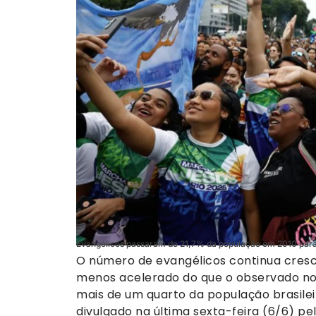
Evangélicos passaram de 21,7% da população em 2010 par
O número de evangélicos continua cres
menos acelerado do que o observado no 
mais de um quarto da população brasileir
divulgado na última sexta-feira (6/6) pel