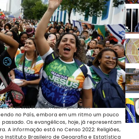
a 26,9% em 2022 (Fernando Frazão/Agência Brasil)
cendo no País, embora em um ritmo um pouco
passado. Os evangélicos, hoje, já representam
a. A informação está no Censo 2022: Religiões,
o Instituto Brasileiro de Geografia e Estatística