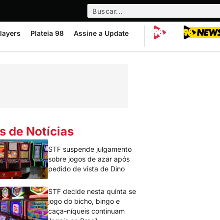
layers
Plateia 98
Assine a Update
s de Notícias
STF suspende julgamento
sobre jogos de azar após
pedido de vista de Dino
STF decide nesta quinta se
jogo do bicho, bingo e
caça-níqueis continuam