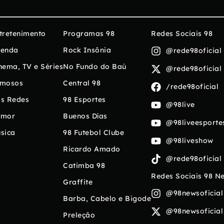
tretenimento
Programas 98
Redes Sociais 98
enda
Rock Insônia
@rede98oficial
nema, TV e Séries
No Fundo do Baú
@rede98oficial
mosos
Central 98
/rede98oficial
s Redes
98 Esportes
@98live
umor
Buenos Días
@98liveesporte
sica
98 Futebol Clube
@98liveshow
Ricardo Amado
@rede98oficial
Catimba 98
Redes Sociais 98 N
Graffite
@98newsoficial
Barba, Cabelo e Bigode
@98newsoficial
Preleção