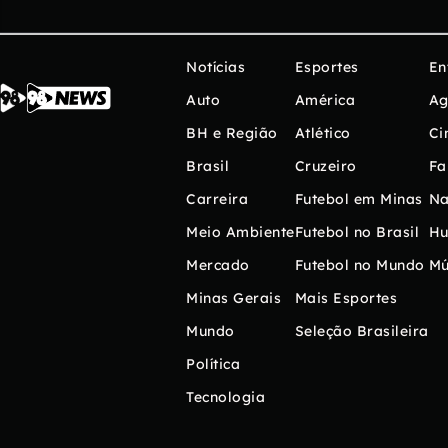
Notícias
Esportes
En
Auto
América
Ag
BH e Região
Atlético
Ci
Brasil
Cruzeiro
Fa
Carreira
Futebol em Minas
Na
Meio Ambiente
Futebol no Brasil
H
Mercado
Futebol no Mundo
Mú
Minas Gerais
Mais Esportes
Mundo
Seleção Brasileira
Política
Tecnologia