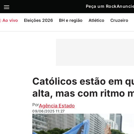
Peça um Rock
Anuncie
Ao vivo
Eleições 2026
BH e região
Atlético
Cruzeiro
Católicos estão em q
alta, mas com ritmo 
Por
Agência Estado
09/06/2025
11:27