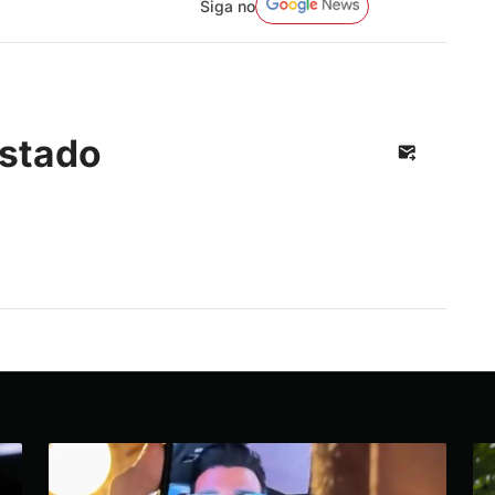
Siga no
stado