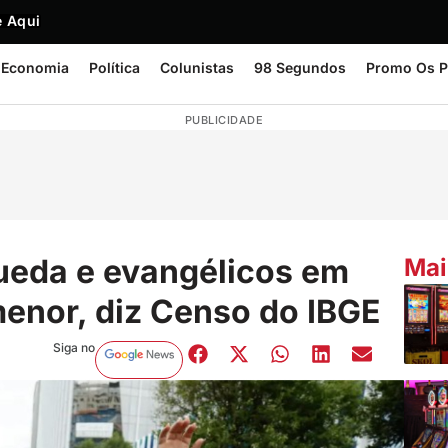
 Aqui
Economia
Política
Colunistas
98 Segundos
Promo Os P
PUBLICIDADE
ueda e evangélicos em
Mai
menor, diz Censo do IBGE
Siga no