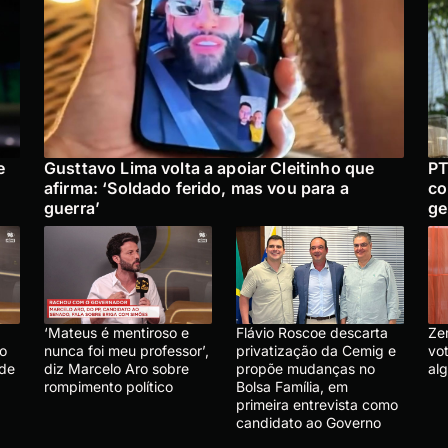
e
Gusttavo Lima volta a apoiar Cleitinho que
PT
afirma: ‘Soldado ferido, mas vou para a
co
guerra’
ge
‘Mateus é mentiroso e
Flávio Roscoe descarta
Ze
lo
nunca foi meu professor’,
privatização da Cemig e
vo
 de
diz Marcelo Aro sobre
propõe mudanças no
al
rompimento político
Bolsa Família, em
primeira entrevista como
candidato ao Governo