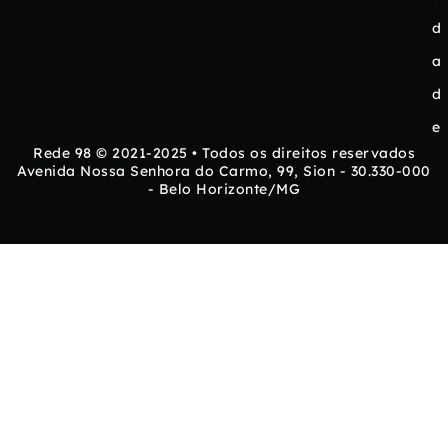
d
a
d
e
Rede 98 © 2021-2025 • Todos os direitos reservados
Avenida Nossa Senhora do Carmo, 99, Sion - 30.330-000
- Belo Horizonte/MG