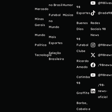
@98live
no Brasil
Humor
98
Mercado
Esportes
@rede98o
Futebol
Música
Minas
no
Buenos
Redes
Gerais
Mundo
Días
Sociais 98
Mundo
News
Mais
98
Esportes
Política
Futebol
@98newso
Clube
Seleção
Tecnologia
@98newso
Brasileira
Ricardo
/98newso
Amado
@98newso
Catimba
98
/98-
news-
Graffite
oficial
Barba,
Cabelo e