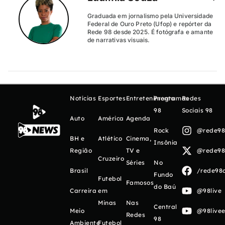
Graduada em jornalismo pela Universidade
Federal de Ouro Preto (Ufop) e repórter da
Rede 98 desde 2025. É fotógrafa e amante
de narrativas visuais.
Notícias
Esportes
Entretenimento
Programas
Redes
98
Sociais 98
Auto
América
Agenda
Rock
@rede98o
BH e
Atlético
Cinema,
Insônia
Região
TV e
@rede98o
Cruzeiro
Séries
No
Brasil
/rede98o
Fundo
Futebol
Famosos
do Baú
Carreira
em
@98live
Minas
Nas
Central
Meio
@98livee
Redes
98
Ambiente
Futebol