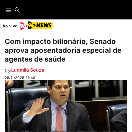
Ao vivo
Com impacto bilionário, Senado
aprova aposentadoria especial de
agentes de saúde
Ludmila Souza
Por
25/11/2025
21:48
A aprovação da pauta é vista como resposta a indicação de Jorge Messias ao