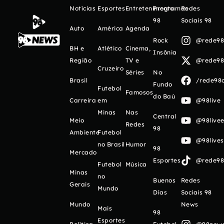
Notícias
Esportes
Entretenimento
Programas
Redes
98
Sociais 98
Auto
América
Agenda
Rock
@rede98o
BH e
Atlético
Cinema,
Insônia
Região
TV e
@rede98o
Cruzeiro
Séries
No
Brasil
/rede98o
Fundo
Futebol
Famosos
do Baú
Carreira
em
@98live
Minas
Nas
Central
Meio
@98livee
Redes
98
Ambiente
Futebol
@98live
no Brasil
Humor
98
Mercado
Esportes
@rede98o
Futebol
Música
Minas
no
Buenos
Redes
Gerais
Mundo
Días
Sociais 98
Mundo
News
Mais
98
Esportes