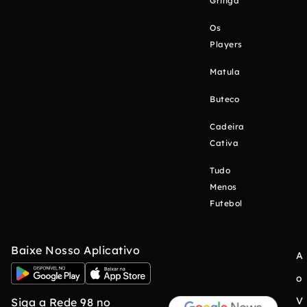
Gringa
Os
Players
Matula
Buteco
Cadeira
Cativa
Tudo
Menos
Futebol
Baixe Nosso Aplicativo
A
o
V
Siga a Rede 98 no