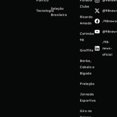
Política
Futebol
@98newso
Clube
Seleção
Tecnologia
@98newso
Brasileira
Ricardo
/98newso
Amado
@98newso
Catimba
98
/98-
news-
Graffite
oficial
Barba,
Cabelo e
Bigode
Preleção
Jornada
Esportiva
Giro na