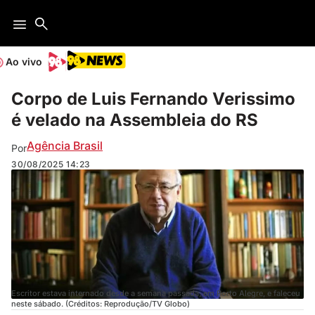
Ao vivo
Corpo de Luis Fernando Verissimo
é velado na Assembleia do RS
Agência Brasil
Por
30/08/2025
14:23
Escritor estava internado desde a semana passada, em Porto Alegre, e faleceu
neste sábado. (Créditos: Reprodução/TV Globo)