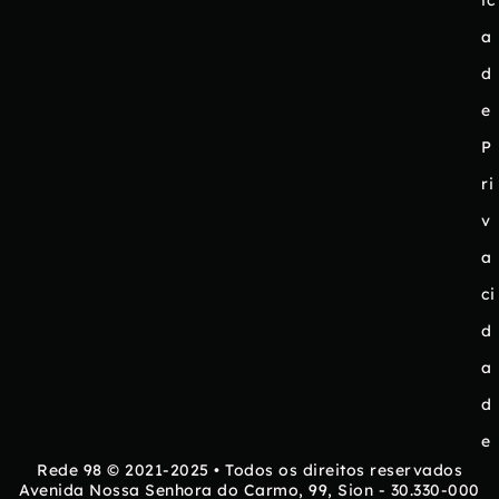
ic
a
d
e
P
ri
v
a
ci
d
a
d
e
Rede 98 © 2021-2025 • Todos os direitos reservados
Avenida Nossa Senhora do Carmo, 99, Sion - 30.330-000