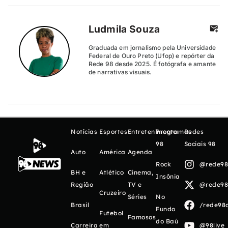
Ludmila Souza
Graduada em jornalismo pela Universidade
Federal de Ouro Preto (Ufop) e repórter da
Rede 98 desde 2025. É fotógrafa e amante
de narrativas visuais.
Notícias
Esportes
Entretenimento
Programas
Redes
98
Sociais 98
Auto
América
Agenda
Rock
@rede98o
BH e
Atlético
Cinema,
Insônia
Região
TV e
@rede98o
Cruzeiro
Séries
No
Brasil
/rede98o
Fundo
Futebol
Famosos
do Baú
Carreira
em
@98live