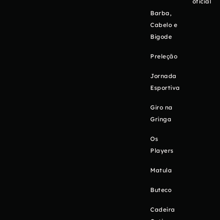
oficial
Barba,
Cabelo e
Bigode
Preleção
Jornada
Esportiva
Giro na
Gringa
Os
Players
Matula
Buteco
Cadeira