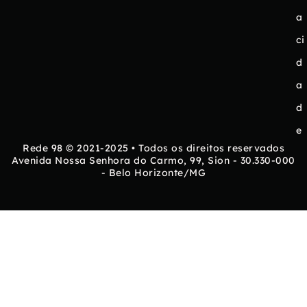
a
ci
d
a
d
e
Rede 98 © 2021-2025 • Todos os direitos reservados
Avenida Nossa Senhora do Carmo, 99, Sion - 30.330-000
- Belo Horizonte/MG