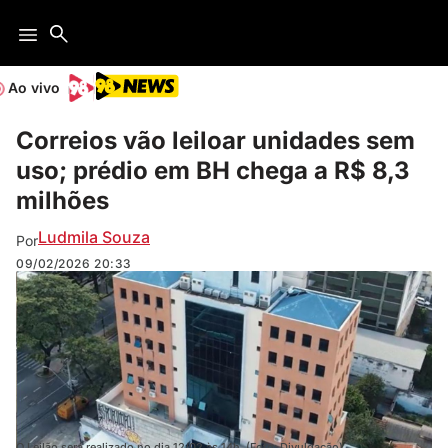
Ao vivo
Correios vão leiloar unidades sem
uso; prédio em BH chega a R$ 8,3
milhões
Ludmila Souza
Por
09/02/2026
20:33
O Leilão será realizado no dia 12/02 às 14h. (Foto: Divulgação)