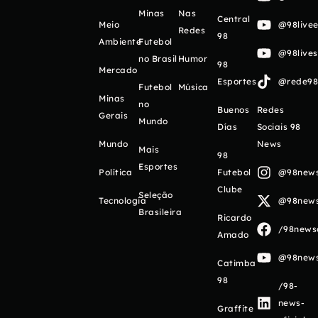
Minas
Nas
Central
Meio
@98livee
Redes
98
Ambiente
Futebol
@98live
no Brasil
Humor
98
Mercado
Esportes
@rede98o
Futebol
Música
Minas
no
Buenos
Redes
Gerais
Mundo
Días
Sociais 98
Mundo
News
Mais
98
Esportes
Política
Futebol
@98newso
Clube
Seleção
Tecnologia
@98newso
Brasileira
Ricardo
/98newso
Amado
@98newso
Catimba
98
/98-
news-
Graffite