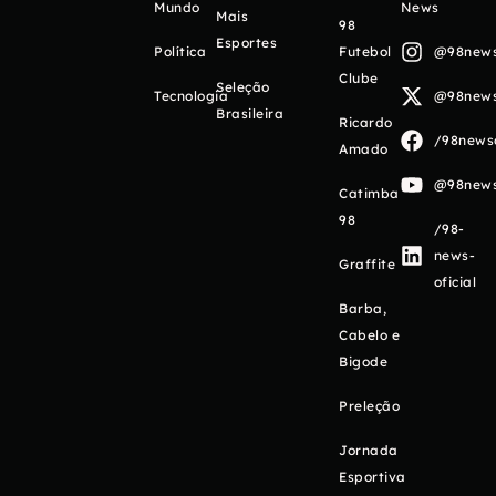
Mundo
News
Mais
98
Esportes
Política
Futebol
@98newso
Clube
Seleção
Tecnologia
@98newso
Brasileira
Ricardo
/98newso
Amado
@98newso
Catimba
98
/98-
news-
Graffite
oficial
Barba,
Cabelo e
Bigode
Preleção
Jornada
Esportiva