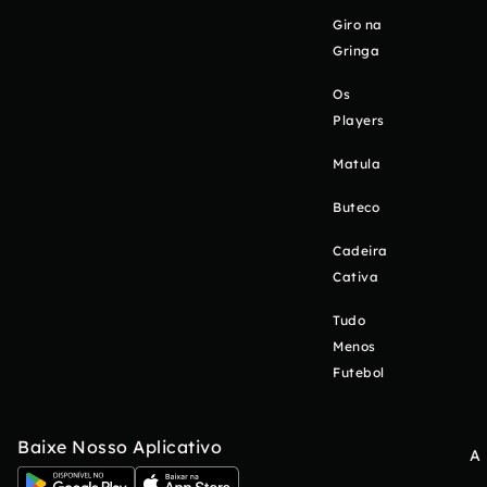
Giro na
Gringa
Os
Players
Matula
Buteco
Cadeira
Cativa
Tudo
Menos
Futebol
Baixe Nosso Aplicativo
A