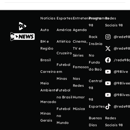
Notícias
Esportes
Entretenimento
Programas
Redes
98
Sociais 98
Auto
América
Agenda
Rock
@rede98o
BH e
Atlético
Cinema,
Insônia
Região
TV e
@rede98o
Cruzeiro
Séries
No
Brasil
/rede98o
Fundo
Futebol
Famosos
do Baú
Carreira
em
@98live
Minas
Nas
Central
Meio
@98livee
Redes
98
Ambiente
Futebol
@98live
no Brasil
Humor
98
Mercado
Esportes
@rede98o
Futebol
Música
Minas
no
Buenos
Redes
Gerais
Mundo
Días
Sociais 98