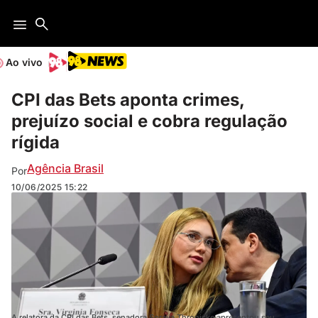
Ao vivo
CPI das Bets aponta crimes,
prejuízo social e cobra regulação
rígida
Agência Brasil
Por
10/06/2025
15:22
A relatora da CPI das Bets, senadora Soraya Thronicke apresentou seu