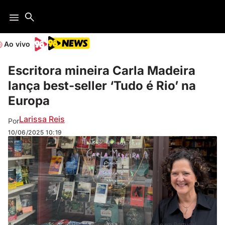
Ao vivo
Escritora mineira Carla Madeira
lança best-seller ‘Tudo é Rio’ na
Europa
Larissa Reis
Por
10/06/2025
10:19
A escritora belo-horizontina já esteve na Itália, na França e em Portugal