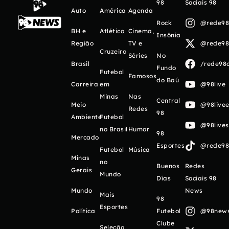
98
Sociais 98
Auto
América
Agenda
Rock
@rede98o
BH e
Atlético
Cinema,
Insônia
Região
TV e
@rede98o
Cruzeiro
Séries
No
Brasil
/rede98o
Fundo
Futebol
Famosos
do Baú
Carreira
em
@98live
Minas
Nas
Central
Meio
@98livee
Redes
98
Ambiente
Futebol
@98live
no Brasil
Humor
98
Mercado
Esportes
@rede98o
Futebol
Música
Minas
no
Buenos
Redes
Gerais
Mundo
Días
Sociais 98
Mundo
News
Mais
98
Esportes
Política
Futebol
@98newso
Clube
Seleção