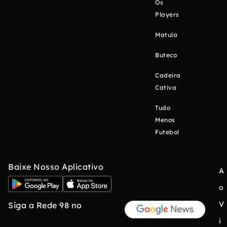
Os
Players
Matula
Buteco
Cadeira
Cativa
Tudo
Menos
Futebol
Baixe Nosso Aplicativo
A
o
V
Siga a Rede 98 no
i