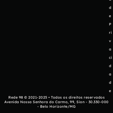
d
e
P
ri
v
a
ci
d
a
d
e
Rede 98 © 2021-2025 • Todos os direitos reservados
Avenida Nossa Senhora do Carmo, 99, Sion - 30.330-000
- Belo Horizonte/MG