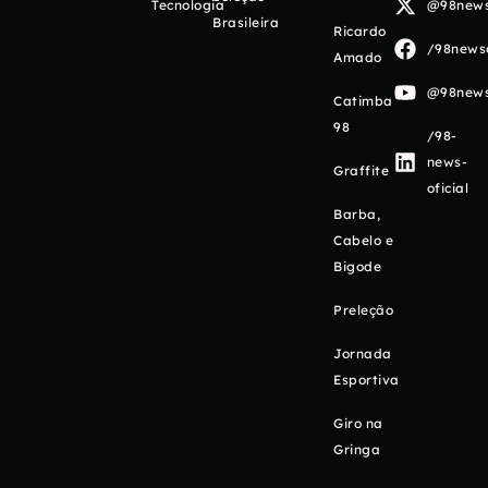
Tecnologia
@98newso
Brasileira
Ricardo
/98newso
Amado
@98newso
Catimba
98
/98-
news-
Graffite
oficial
Barba,
Cabelo e
Bigode
Preleção
Jornada
Esportiva
Giro na
Gringa