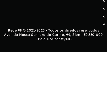
d
a
d
e
Rede 98 © 2021-2025 • Todos os direitos reservados
Avenida Nossa Senhora do Carmo, 99, Sion - 30.330-000
- Belo Horizonte/MG