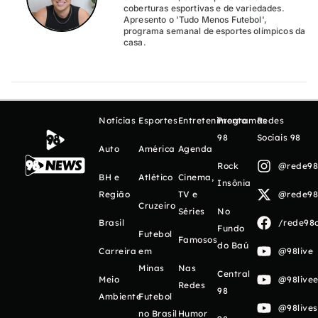
coberturas esportivas e de variedades.
Apresento o 'Tudo Menos Futebol',
programa semanal de esportes olímpicos da
casa.
Notícias
Esportes
Entretenimento
Programas
Redes
98
Sociais 98
Auto
América
Agenda
Rock
@rede98o
BH e
Atlético
Cinema,
Insônia
Região
TV e
@rede98o
Cruzeiro
Séries
No
Brasil
/rede98o
Fundo
Futebol
Famosos
do Baú
Carreira
em
@98live
Minas
Nas
Central
Meio
@98livee
Redes
98
Ambiente
Futebol
@98live
no Brasil
Humor