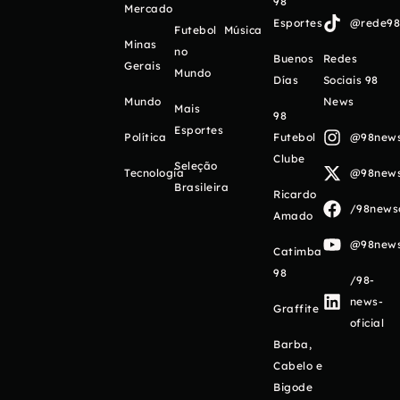
98
Mercado
Esportes
@rede98o
Futebol
Música
Minas
no
Buenos
Redes
Gerais
Mundo
Días
Sociais 98
Mundo
News
Mais
98
Esportes
Política
Futebol
@98newso
Clube
Seleção
Tecnologia
@98newso
Brasileira
Ricardo
/98newso
Amado
@98newso
Catimba
98
/98-
news-
Graffite
oficial
Barba,
Cabelo e
Bigode