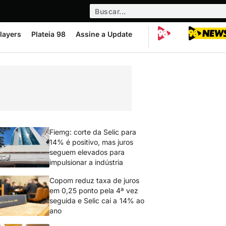
layers
Plateia 98
Assine a Update
Fiemg: corte da Selic para
14% é positivo, mas juros
seguem elevados para
impulsionar a indústria
Copom reduz taxa de juros
em 0,25 ponto pela 4ª vez
seguida e Selic cai a 14% ao
ano