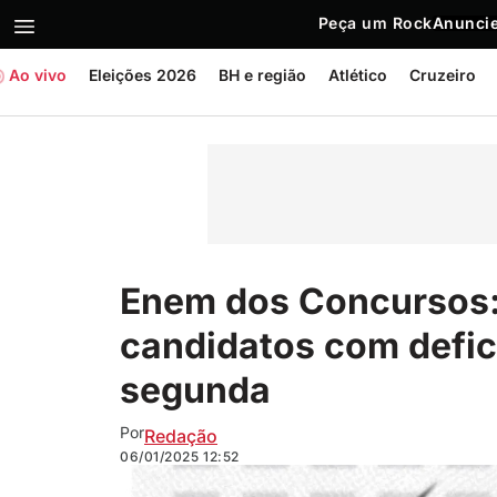
Peça um Rock
Anuncie
Ao vivo
Eleições 2026
BH e região
Atlético
Cruzeiro
Enem dos Concursos:
candidatos com defi
segunda
Por
Redação
06/01/2025
12:52