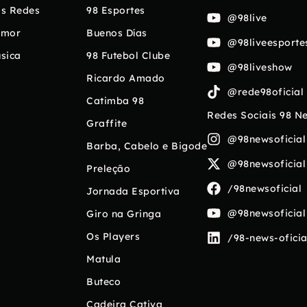
s Redes
98 Esportes
@98live
umor
Buenos Días
@98liveesporte
sica
98 Futebol Clube
@98liveshow
Ricardo Amado
@rede98oficial
Catimba 98
Redes Sociais 98 N
Graffite
@98newsoficial
Barba, Cabelo e Bigode
@98newsoficial
Preleção
/98newsoficial
Jornada Esportiva
@98newsoficial
Giro na Gringa
Os Players
/98-news-oficia
Matula
Buteco
Cadeira Cativa