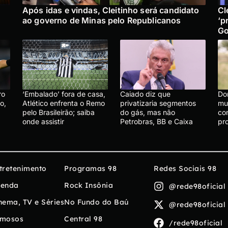
Após idas e vindas, Cleitinho será candidato
Cl
ao governo de Minas pelo Republicanos
‘p
Go
ro
‘Embalado’ fora de casa,
Caiado diz que
Do
o,
Atlético enfrenta o Remo
privatizaria segmentos
mu
pelo Brasileirão; saiba
do gás, mas não
co
onde assistir
Petrobras, BB e Caixa
pr
tretenimento
Programas 98
Redes Sociais 98
enda
Rock Insônia
@rede98oficial
nema, TV e Séries
No Fundo do Baú
@rede98oficial
mosos
Central 98
/rede98oficial