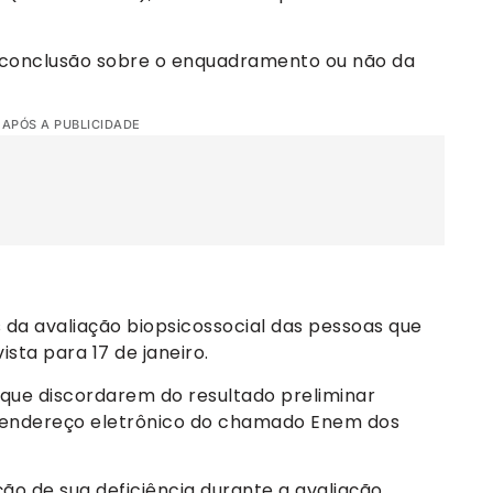
 conclusão sobre o enquadramento ou não da
 APÓS A PUBLICIDADE
s da avaliação biopsicossocial das pessoas que
sta para 17 de janeiro.
os que discordarem do resultado preliminar
o endereço eletrônico do chamado Enem dos
ão de sua deficiência durante a avaliação