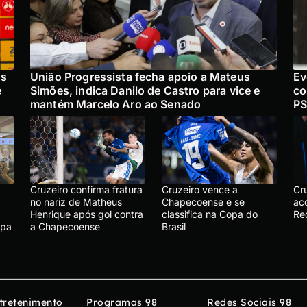
ós
União Progressista fecha apoio a Mateus
Ev
e
Simões, indica Danilo de Castro para vice e
co
mantém Marcelo Aro ao Senado
PS
Cruzeiro confirma fratura
Cruzeiro vence a
Cr
no nariz de Matheus
Chapecoense e se
ac
Henrique após gol contra
classifica na Copa do
Re
apa
a Chapecoense
Brasil
tretenimento
Programas 98
Redes Sociais 98