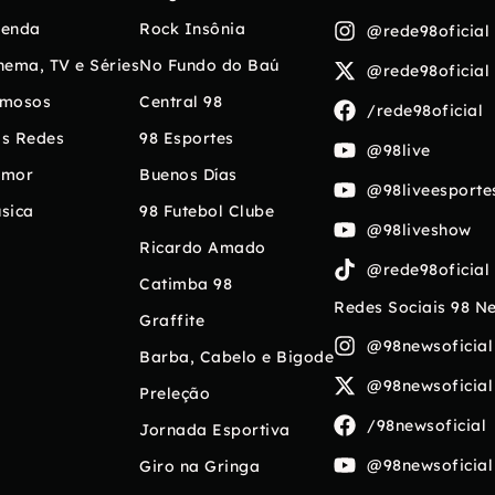
enda
Rock Insônia
@rede98oficial
nema, TV e Séries
No Fundo do Baú
@rede98oficial
mosos
Central 98
/rede98oficial
s Redes
98 Esportes
@98live
umor
Buenos Días
@98liveesporte
sica
98 Futebol Clube
@98liveshow
Ricardo Amado
@rede98oficial
Catimba 98
Redes Sociais 98 N
Graffite
@98newsoficial
Barba, Cabelo e Bigode
@98newsoficial
Preleção
/98newsoficial
Jornada Esportiva
@98newsoficial
Giro na Gringa