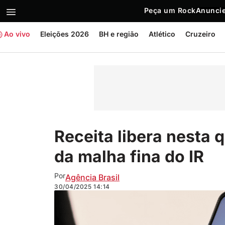
Peça um Rock
Anuncie
Ao vivo
Eleições 2026
BH e região
Atlético
Cruzeiro
Receita libera nesta q
da malha fina do IR
Por
Agência Brasil
30/04/2025
14:14