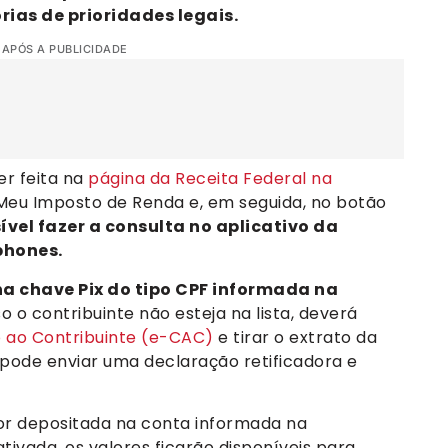
as de prioridades legais.
 APÓS A PUBLICIDADE
er feita na
página da Receita Federal na
m Meu Imposto de Renda e, em seguida, no botão
vel fazer a consulta no aplicativo da
phones.
a chave Pix do tipo CPF informada na
 o contribuinte não esteja na lista, deverá
o ao Contribuinte (e-CAC)
e tirar o extrato da
 pode enviar uma declaração retificadora e
 for depositada na conta informada na
ivada, os valores ficarão disponíveis para