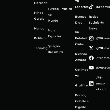
98
Mercado
Esportes
@rede98o
Futebol
Música
Minas
no
Buenos
Redes
Gerais
Mundo
Días
Sociais 98
Mundo
News
Mais
98
Esportes
Política
Futebol
@98newso
Clube
Seleção
Tecnologia
@98newso
Brasileira
Ricardo
/98newso
Amado
@98newso
Catimba
98
/98-
news-
Graffite
oficial
Barba,
Cabelo e
Bigode