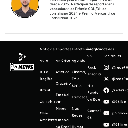
desde 2025. Participou de reportagens
vencedoras do Prêmio CDL/BH de
Jornalismo 2024 e Prêmio Mercantil de
Jornalismo 2025.
Notícias
Esportes
Entretenimento
Programas
Redes
98
Sociais 98
Auto
América
Agenda
Rock
@rede98o
BH e
Atlético
Cinema,
Insônia
Região
TV e
@rede98o
Cruzeiro
Séries
No
Brasil
/rede98o
Fundo
Futebol
Famosos
do Baú
Carreira
em
@98live
Minas
Nas
Central
Meio
@98livee
Redes
98
Ambiente
Futebol
@98live
no Brasil
Humor