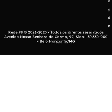
d
a
d
e
Rede 98 © 2021-2025 • Todos os direitos reservados
Avenida Nossa Senhora do Carmo, 99, Sion - 30.330-000
- Belo Horizonte/MG