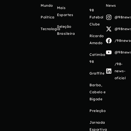
Mundo
News
Mais
98
Esportes
Política
Futebol
@98newso
Clube
Seleção
Tecnologia
@98newso
Brasileira
Ricardo
/98newso
Amado
@98newso
Catimba
98
/98-
news-
Graffite
oficial
Barba,
Cabelo e
Bigode
Preleção
Jornada
Esportiva