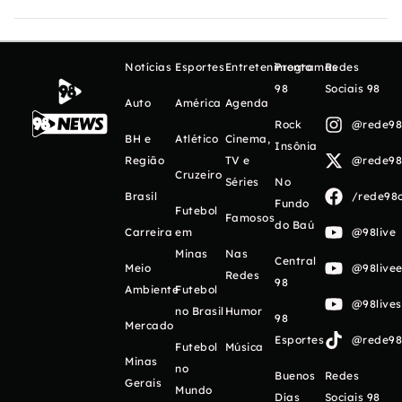
Notícias
Esportes
Entretenimento
Programas
Redes
98
Sociais 98
Auto
América
Agenda
Rock
@rede98o
BH e
Atlético
Cinema,
Insônia
Região
TV e
@rede98o
Cruzeiro
Séries
No
Brasil
/rede98o
Fundo
Futebol
Famosos
do Baú
Carreira
em
@98live
Minas
Nas
Central
Meio
@98livee
Redes
98
Ambiente
Futebol
@98live
no Brasil
Humor
98
Mercado
Esportes
@rede98o
Futebol
Música
Minas
no
Buenos
Redes
Gerais
Mundo
Días
Sociais 98