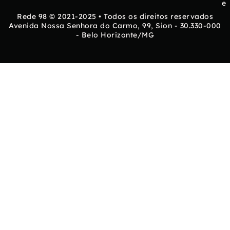
e
Rede 98 © 2021-2025 • Todos os direitos reservados
Avenida Nossa Senhora do Carmo, 99, Sion - 30.330-000
- Belo Horizonte/MG