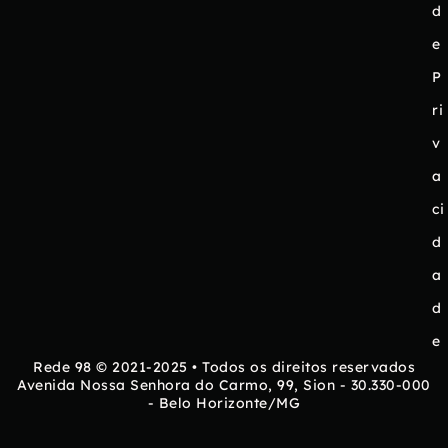
d
e
P
ri
v
a
ci
d
a
d
e
Rede 98 © 2021-2025 • Todos os direitos reservados
Avenida Nossa Senhora do Carmo, 99, Sion - 30.330-000
- Belo Horizonte/MG