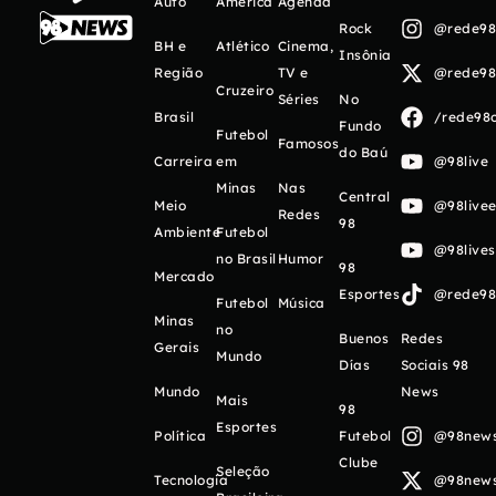
Auto
América
Agenda
Rock
@rede98o
BH e
Atlético
Cinema,
Insônia
Região
TV e
@rede98o
Cruzeiro
Séries
No
Brasil
/rede98o
Fundo
Futebol
Famosos
do Baú
Carreira
em
@98live
Minas
Nas
Central
Meio
@98livee
Redes
98
Ambiente
Futebol
@98live
no Brasil
Humor
98
Mercado
Esportes
@rede98o
Futebol
Música
Minas
no
Buenos
Redes
Gerais
Mundo
Días
Sociais 98
Mundo
News
Mais
98
Esportes
Política
Futebol
@98newso
Clube
Seleção
Tecnologia
@98newso