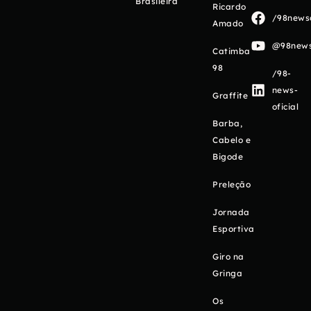
Brasileira
Ricardo
/98newso
Amado
@98newso
Catimba
98
/98-
news-
Graffite
oficial
Barba,
Cabelo e
Bigode
Preleção
Jornada
Esportiva
Giro na
Gringa
Os