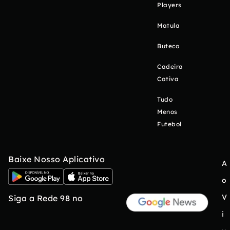
Players
Matula
Buteco
Cadeira
Cativa
Tudo
Menos
Futebol
Baixe Nosso Aplicativo
A
o
V
Siga a Rede 98 no
i