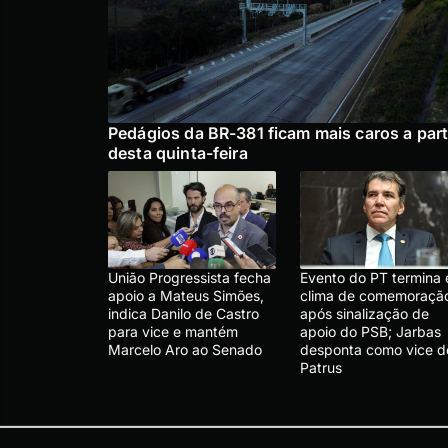
Pedágios da BR-381 ficam mais caros a part
desta quinta-feira
União Progressista fecha
Evento do PT termina
apoio a Mateus Simões,
clima de comemoraçã
indica Danilo de Castro
após sinalização de
para vice e mantém
apoio do PSB; Jarbas
Marcelo Aro ao Senado
desponta como vice d
Patrus