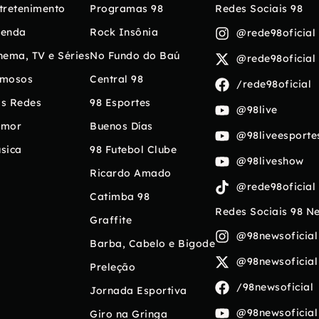
tretenimento
Programas 98
Redes Sociais 98
enda
Rock Insônia
@rede98oficial
nema, TV e Séries
No Fundo do Baú
@rede98oficial
mosos
Central 98
/rede98oficial
s Redes
98 Esportes
@98live
umor
Buenos Días
@98liveesporte
sica
98 Futebol Clube
@98liveshow
Ricardo Amado
@rede98oficial
Catimba 98
Redes Sociais 98 N
Graffite
@98newsoficial
Barba, Cabelo e Bigode
@98newsoficial
Preleção
/98newsoficial
Jornada Esportiva
@98newsoficial
Giro na Gringa