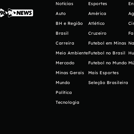
Notícias
Esportes
En
Auto
América
Ag
BH e Região
Atlético
Ci
Brasil
Cruzeiro
Fa
Carreira
Futebol em Minas
Na
Meio Ambiente
Futebol no Brasil
H
Mercado
Futebol no Mundo
Mú
Minas Gerais
Mais Esportes
Mundo
Seleção Brasileira
Política
Tecnologia