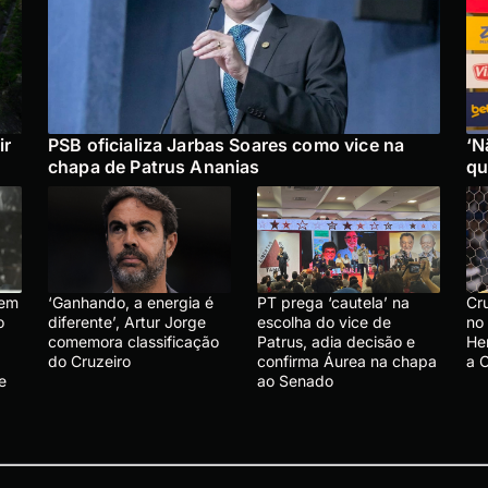
ir
PSB oficializa Jarbas Soares como vice na
‘N
chapa de Patrus Ananias
qu
 em
‘Ganhando, a energia é
PT prega ‘cautela’ na
Cru
o
diferente’, Artur Jorge
escolha do vice de
no
comemora classificação
Patrus, adia decisão e
He
do Cruzeiro
confirma Áurea na chapa
a 
e
ao Senado