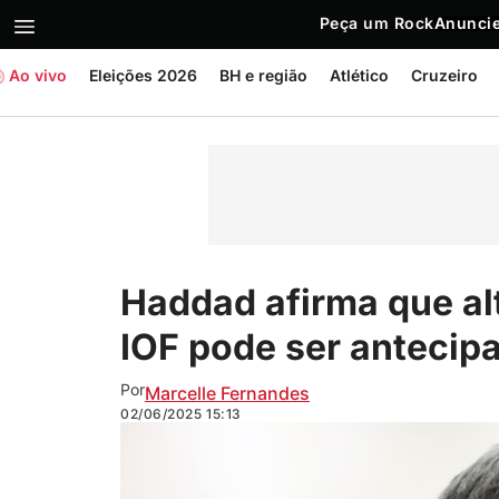
Peça um Rock
Anuncie
Ao vivo
Eleições 2026
BH e região
Atlético
Cruzeiro
Haddad afirma que al
IOF pode ser antecip
Por
Marcelle Fernandes
02/06/2025
15:13