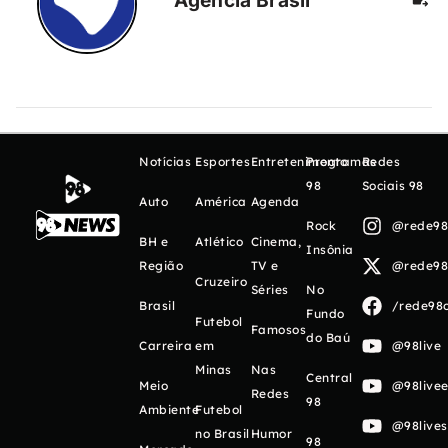
Notícias
Esportes
Entretenimento
Programas
Redes
98
Sociais 98
Auto
América
Agenda
Rock
@rede98o
BH e
Atlético
Cinema,
Insônia
Região
TV e
@rede98o
Cruzeiro
Séries
No
Brasil
/rede98o
Fundo
Futebol
Famosos
do Baú
Carreira
em
@98live
Minas
Nas
Central
Meio
@98livee
Redes
98
Ambiente
Futebol
@98live
no Brasil
Humor
98