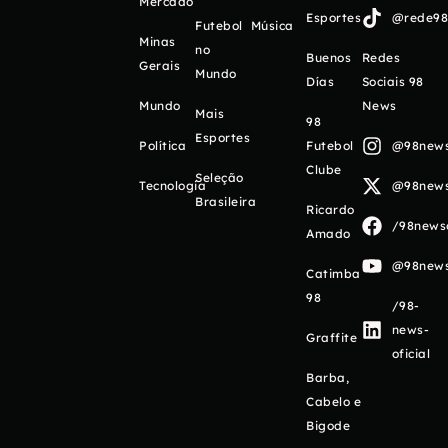
Mercado
Esportes
@rede98o
Futebol
Música
Minas
no
Buenos
Redes
Gerais
Mundo
Días
Sociais 98
Mundo
News
Mais
98
Esportes
Política
Futebol
@98newso
Clube
Seleção
Tecnologia
@98newso
Brasileira
Ricardo
/98newso
Amado
@98newso
Catimba
98
/98-
news-
Graffite
oficial
Barba,
Cabelo e
Bigode