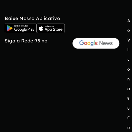
Baixe Nosso Aplicativo
A
o
V
Siga a Rede 98 no
i
v
o
n
a
9
8
C
o