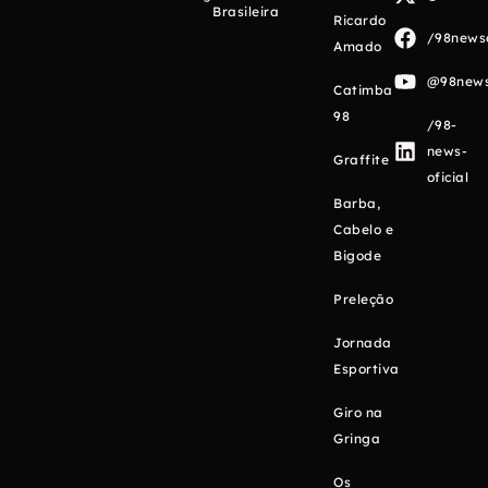
Brasileira
Ricardo
/98newso
Amado
@98newso
Catimba
98
/98-
news-
Graffite
oficial
Barba,
Cabelo e
Bigode
Preleção
Jornada
Esportiva
Giro na
Gringa
Os