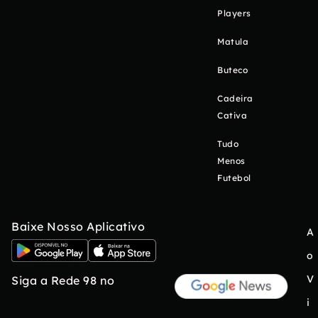
Players
Matula
Buteco
Cadeira
Cativa
Tudo
Menos
Futebol
Baixe Nosso Aplicativo
A
o
V
Siga a Rede 98 no
i