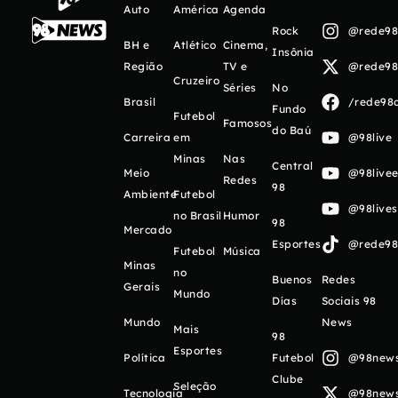
Auto
América
Agenda
Rock
@rede98o
BH e
Atlético
Cinema,
Insônia
Região
TV e
@rede98o
Cruzeiro
Séries
No
Brasil
/rede98o
Fundo
Futebol
Famosos
do Baú
Carreira
em
@98live
Minas
Nas
Central
Meio
@98livee
Redes
98
Ambiente
Futebol
@98live
no Brasil
Humor
98
Mercado
Esportes
@rede98o
Futebol
Música
Minas
no
Buenos
Redes
Gerais
Mundo
Días
Sociais 98
Mundo
News
Mais
98
Esportes
Política
Futebol
@98newso
Clube
Seleção
Tecnologia
@98newso