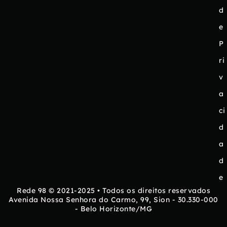
d
e
P
ri
v
a
ci
d
a
d
e
Rede 98 © 2021-2025 • Todos os direitos reservados
Avenida Nossa Senhora do Carmo, 99, Sion - 30.330-000
- Belo Horizonte/MG