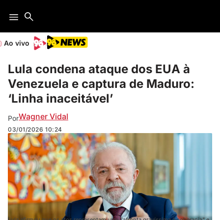
Ao vivo
Lula condena ataque dos EUA à
Venezuela e captura de Maduro:
‘Linha inaceitável’
Wagner Vidal
Por
03/01/2026
10:24
Lula afirmou que os atos representam uma "afronta gravíssima à soberania" e