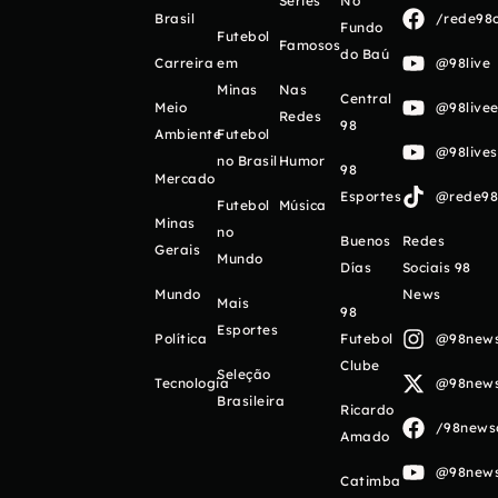
Séries
No
Brasil
/rede98o
Fundo
Futebol
Famosos
do Baú
Carreira
em
@98live
Minas
Nas
Central
Meio
@98livee
Redes
98
Ambiente
Futebol
@98live
no Brasil
Humor
98
Mercado
Esportes
@rede98o
Futebol
Música
Minas
no
Buenos
Redes
Gerais
Mundo
Días
Sociais 98
Mundo
News
Mais
98
Esportes
Política
Futebol
@98newso
Clube
Seleção
Tecnologia
@98newso
Brasileira
Ricardo
/98newso
Amado
@98newso
Catimba