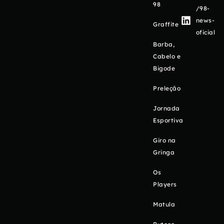
98
/98-
news-
Graffite
oficial
Barba,
Cabelo e
Bigode
Preleção
Jornada
Esportiva
Giro na
Gringa
Os
Players
Matula