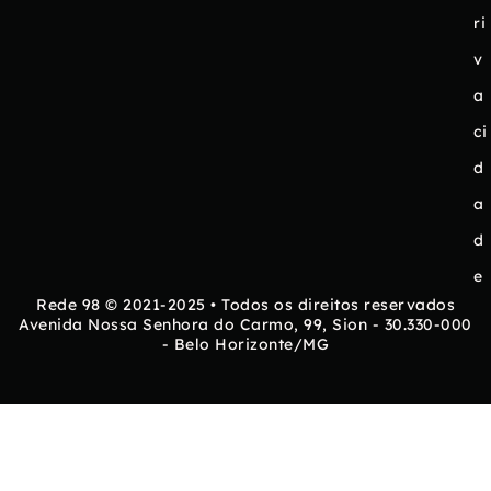
ri
v
a
ci
d
a
d
e
Rede 98 © 2021-2025 • Todos os direitos reservados
Avenida Nossa Senhora do Carmo, 99, Sion - 30.330-000
- Belo Horizonte/MG