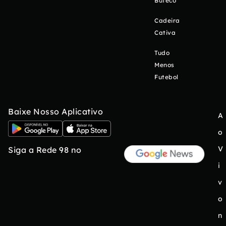
Buteco
Cadeira
Cativa
Tudo
Menos
Futebol
Baixe Nosso Aplicativo
A
o
V
Siga a Rede 98 no
i
v
o
n