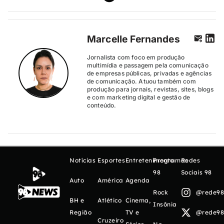
Marcelle Fernandes
Jornalista com foco em produção
multimídia e passagem pela comunicação
de empresas públicas, privadas e agências
de comunicação. Atuou também com
produção para jornais, revistas, sites, blogs
e com marketing digital e gestão de
conteúdo.
Notícias
Esportes
Entretenimento
Programas
Redes
98
Sociais 98
Auto
América
Agenda
Rock
@rede98o
BH e
Atlético
Cinema,
Insônia
Região
TV e
@rede98o
Cruzeiro