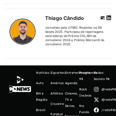
Thiago Cândido
Jornalista pela UFMG. Repórter na 98
desde 2025. Participou de reportagens
vencedoras do Prêmio CDL/BH de
Jornalismo 2024 e Prêmio Mercantil de
Jornalismo 2025.
Notícias
Esportes
Entretenimento
Programas
Redes
98
Sociais 98
Auto
América
Agenda
Rock
@rede98o
BH e
Atlético
Cinema,
Insônia
Região
TV e
@rede98o
Cruzeiro
Séries
No
Brasil
/rede98o
Fundo
Futebol