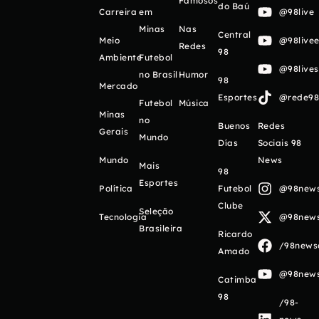
Famosos
do Baú
Carreira
em
@98live
Minas
Nas
Central
Meio
@98livee
Redes
98
Ambiente
Futebol
@98live
no Brasil
Humor
98
Mercado
Esportes
@rede98o
Futebol
Música
Minas
no
Buenos
Redes
Gerais
Mundo
Días
Sociais 98
Mundo
News
Mais
98
Esportes
Política
Futebol
@98newso
Clube
Seleção
Tecnologia
@98newso
Brasileira
Ricardo
/98newso
Amado
@98newso
Catimba
98
/98-