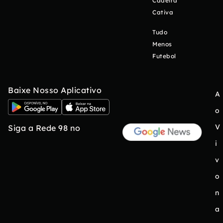
Cadeira
Cativa
Tudo
Menos
Futebol
Baixe Nosso Aplicativo
A
o
V
Siga a Rede 98 no
i
v
o
n
a