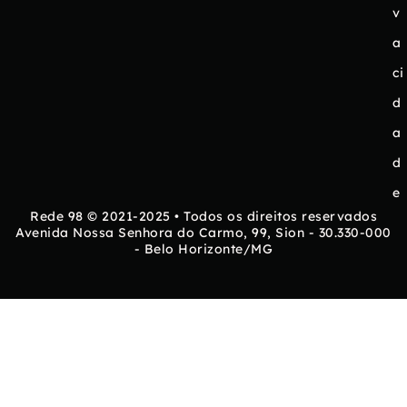
v
a
ci
d
a
d
e
Rede 98 © 2021-2025 • Todos os direitos reservados
Avenida Nossa Senhora do Carmo, 99, Sion - 30.330-000
- Belo Horizonte/MG