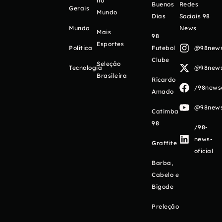
no
Buenos
Redes
Gerais
Mundo
Días
Sociais 98
Mundo
News
Mais
98
Esportes
Política
Futebol
@98newso
Clube
Seleção
Tecnologia
@98newso
Brasileira
Ricardo
/98newso
Amado
@98newso
Catimba
98
/98-
news-
Graffite
oficial
Barba,
Cabelo e
Bigode
Preleção