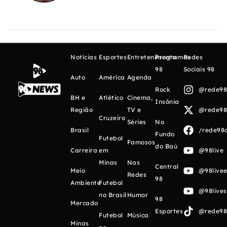
Notícias
Esportes
Entretenimento
Programas
Redes
98
Sociais 98
Auto
América
Agenda
Rock
@rede98o
BH e
Atlético
Cinema,
Insônia
Região
TV e
@rede98o
Cruzeiro
Séries
No
Brasil
/rede98o
Fundo
Futebol
Famosos
do Baú
Carreira
em
@98live
Minas
Nas
Central
Meio
@98livee
Redes
98
Ambiente
Futebol
@98live
no Brasil
Humor
98
Mercado
Esportes
@rede98o
Futebol
Música
Minas