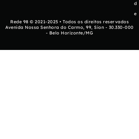
d
e
Rede 98 © 2021-2025 • Todos os direitos reservados
Avenida Nossa Senhora do Carmo, 99, Sion - 30.330-000
- Belo Horizonte/MG