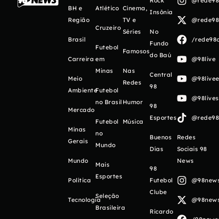
Rock
@rede98o
BH e
Atlético
Cinema,
Insônia
Região
TV e
@rede98o
Cruzeiro
Séries
No
Brasil
/rede98o
Fundo
Futebol
Famosos
do Baú
Carreira
em
@98live
Minas
Nas
Central
Meio
@98livee
Redes
98
Ambiente
Futebol
@98live
no Brasil
Humor
98
Mercado
Esportes
@rede98o
Futebol
Música
Minas
no
Buenos
Redes
Gerais
Mundo
Días
Sociais 98
Mundo
News
Mais
98
Esportes
Política
Futebol
@98newso
Clube
Seleção
Tecnologia
@98newso
Brasileira
Ricardo