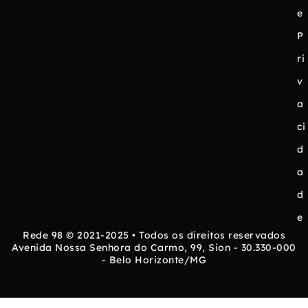
e
P
ri
v
a
ci
d
a
d
e
Rede 98 © 2021-2025 • Todos os direitos reservados
Avenida Nossa Senhora do Carmo, 99, Sion - 30.330-000
- Belo Horizonte/MG