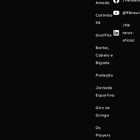
/98newso
Amado
@98newso
Catimba
98
/98-
news-
Graffite
oficial
Barba,
Cabelo e
Bigode
Preleção
Jornada
Esportiva
Giro na
Gringa
Os
Players