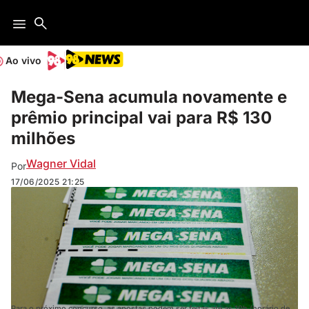
Ao vivo
Mega-Sena acumula novamente e
prêmio principal vai para R$ 130
milhões
Wagner Vidal
Por
17/06/2025
21:25
Para o próximo concurso, as apostas podem ser feitas até as 19h (horário de