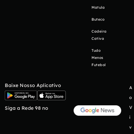
Matula
Buteco
Cadeira
Cativa
Tudo
Menos
Futebol
Baixe Nosso Aplicativo
A
o
V
Siga a Rede 98 no
i
v