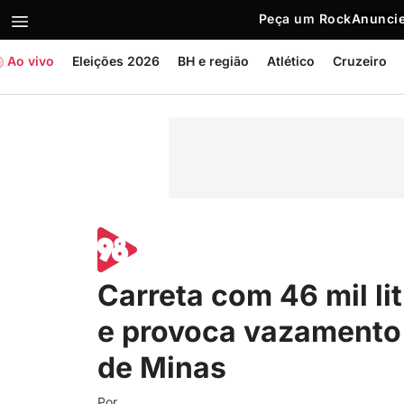
Peça um Rock
Anuncie
Ao vivo
Eleições 2026
BH e região
Atlético
Cruzeiro
Carreta com 46 mil li
e provoca vazamento 
de Minas
Por