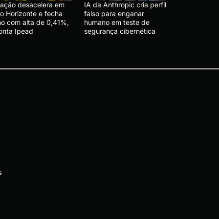
flação desacelera em
IA da Anthropic cria perfil
lo Horizonte e fecha
falso para enganar
lho com alta de 0,41%,
humano em teste de
onta Ipead
segurança cibernética
s