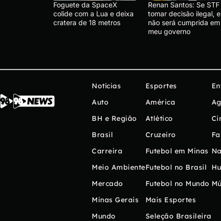
Foguete da SpaceX
Renan Santos: Se STF
colide com a Lua e deixa
tomar decisão ilegal, e
cratera de 18 metros
não será cumprida em
meu governo
Notícias
Esportes
En
Auto
América
Ag
BH e Região
Atlético
Ci
Brasil
Cruzeiro
Fa
Carreira
Futebol em Minas
Na
Meio Ambiente
Futebol no Brasil
H
Mercado
Futebol no Mundo
Mú
Minas Gerais
Mais Esportes
Mundo
Seleção Brasileira