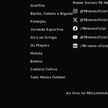
Redes Sociais 98 N
Graffite
@98newsoficial
Barba, Cabelo e Bigode
@98newsoficial
Preleção
/98newsoficial
Jornada Esportiva
@98newsoficial
Giro na Gringa
Os Players
/98-news-oficia
Matula
Buteco
Cadeira Cativa
Tudo Menos Futebol
Ao Vivo na 98
Contato
A