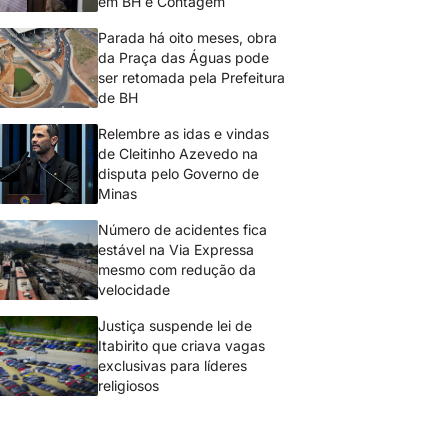
em BH e Contagem
Parada há oito meses, obra
da Praça das Águas pode
ser retomada pela Prefeitura
de BH
Relembre as idas e vindas
de Cleitinho Azevedo na
disputa pelo Governo de
Minas
Número de acidentes fica
estável na Via Expressa
mesmo com redução da
velocidade
Justiça suspende lei de
Itabirito que criava vagas
exclusivas para líderes
religiosos