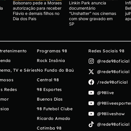
Bolsonaro pede a Moraes
Linkin Park anuncia
In
la
autorização para receber
documentário
Be
Flávio e demais filhos no
“Unshatter” nos cinemas
ju
Dia dos Pais
com show gravado em
ap
SP
tretenimento
Programas 98
Redes Sociais 98
enda
Rock Insônia
@rede98oficial
nema, TV e Séries
No Fundo do Baú
@rede98oficial
mosos
Central 98
/rede98oficial
s Redes
98 Esportes
@98live
umor
Buenos Días
@98liveesporte
sica
98 Futebol Clube
@98liveshow
Ricardo Amado
@rede98oficial
Catimba 98