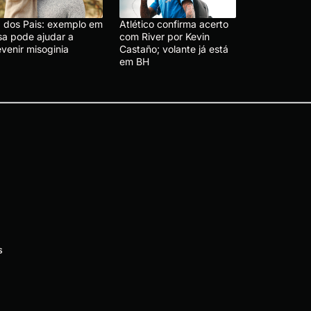
a dos Pais: exemplo em
Atlético confirma acerto
sa pode ajudar a
com River por Kevin
venir misoginia
Castaño; volante já está
em BH
s