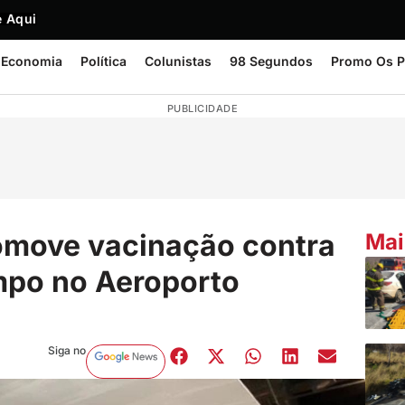
 Aqui
Economia
Política
Colunistas
98 Segundos
Promo Os P
PUBLICIDADE
omove vacinação contra
Mai
mpo no Aeroporto
Siga no