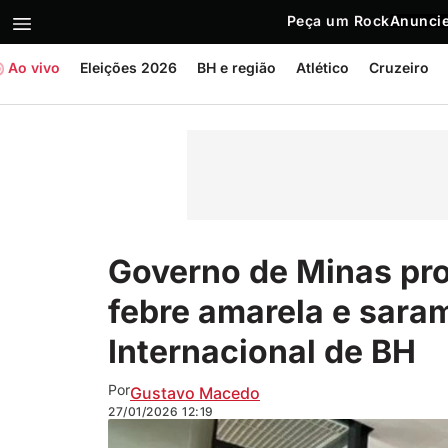
Peça um Rock
Anuncie
Ao vivo
Eleições 2026
BH e região
Atlético
Cruzeiro
Governo de Minas pr
febre amarela e sara
Internacional de BH
Por
Gustavo Macedo
27/01/2026
12:19