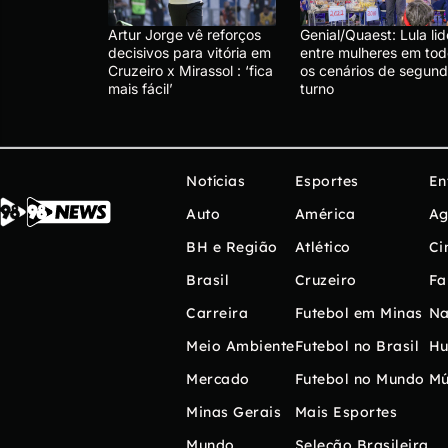
Artur Jorge vê reforços
Genial/Quaest: Lula lid
decisivos para vitória em
entre mulheres em tod
Cruzeiro x Mirassol : ‘fica
os cenários de segun
mais fácil’
turno
Notícias
Esportes
En
Auto
América
Ag
BH e Região
Atlético
Ci
Brasil
Cruzeiro
Fa
Carreira
Futebol em Minas
Na
Meio Ambiente
Futebol no Brasil
H
Mercado
Futebol no Mundo
Mú
Minas Gerais
Mais Esportes
Mundo
Seleção Brasileira