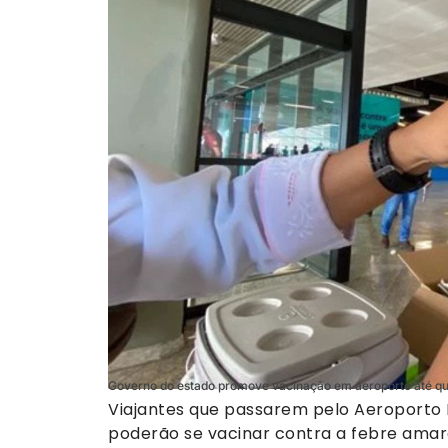
Governo do estado promove vacinação em aeroporto até quin
Viajantes que passarem pelo Aeroporto I
poderão se vacinar contra a febre amare