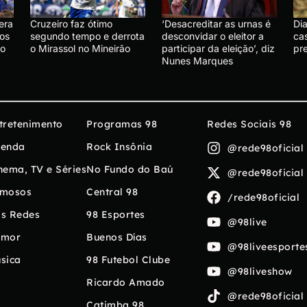
era
Cruzeiro faz ótimo
‘Desacreditar as urnas é
Di
os
segundo tempo e derrota
desconvidar o eleitor a
ca
do
o Mirassol no Mineirão
participar da eleição’, diz
pre
Nunes Marques
tretenimento
Programas 98
Redes Sociais 98
enda
Rock Insônia
@rede98oficial
nema, TV e Séries
No Fundo do Baú
@rede98oficial
mosos
Central 98
/rede98oficial
s Redes
98 Esportes
@98live
umor
Buenos Días
@98liveesporte
sica
98 Futebol Clube
@98liveshow
Ricardo Amado
@rede98oficial
Catimba 98