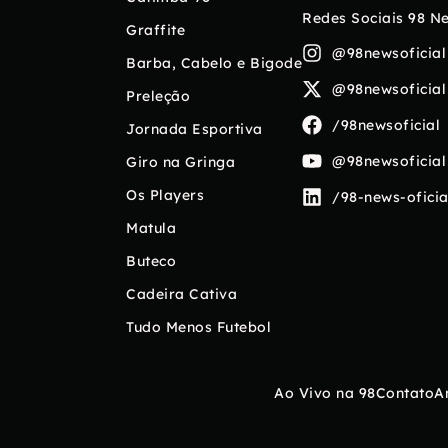
Redes Sociais 98 N
Graffite
@98newsoficial
Barba, Cabelo e Bigode
@98newsoficial
Preleção
/98newsoficial
Jornada Esportiva
@98newsoficial
Giro na Gringa
Os Players
/98-news-oficia
Matula
Buteco
Cadeira Cativa
Tudo Menos Futebol
Ao Vivo na 98
Contato
A