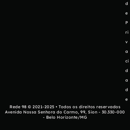
d
e
P
ri
v
a
ci
d
a
d
e
Rede 98 © 2021-2025 • Todos os direitos reservados
Avenida Nossa Senhora do Carmo, 99, Sion - 30.330-000
- Belo Horizonte/MG