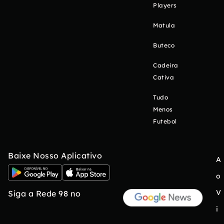
Players
Matula
Buteco
Cadeira
Cativa
Tudo
Menos
Futebol
Baixe Nosso Aplicativo
A
o
V
Siga a Rede 98 no
i