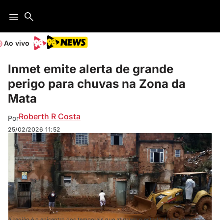
Ao vivo
Inmet emite alerta de grande
perigo para chuvas na Zona da
Mata
Roberth R Costa
Por
25/02/2026
11:52
A região é o epicentro dos temporais que atingem o estado desde segunda-