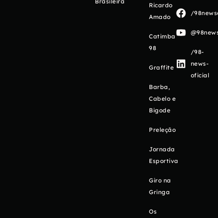
Brasileira
Ricardo
/98newso
Amado
@98newso
Catimba
98
/98-
news-
Graffite
oficial
Barba,
Cabelo e
Bigode
Preleção
Jornada
Esportiva
Giro na
Gringa
Os