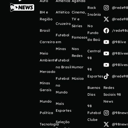
Auto
América
Agenda
Rock
@rede98o
BH e
Atlético
Cinema,
Insônia
Região
TV e
@rede98o
Cruzeiro
Séries
No
Brasil
/rede98o
Fundo
Futebol
Famosos
do Baú
Carreira
em
@98live
Minas
Nas
Central
Meio
@98livee
Redes
98
Ambiente
Futebol
@98live
no Brasil
Humor
98
Mercado
Esportes
@rede98o
Futebol
Música
Minas
no
Buenos
Redes
Gerais
Mundo
Días
Sociais 98
Mundo
News
Mais
98
Esportes
Política
Futebol
@98newso
Clube
Seleção
Tecnologia
@98newso