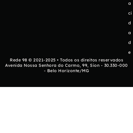
a
ci
d
a
d
e
Rede 98 © 2021-2025 • Todos os direitos reservados
Avenida Nossa Senhora do Carmo, 99, Sion - 30.330-000
- Belo Horizonte/MG