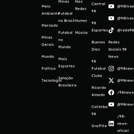
Minas
Nas
Central
Meio
@98livee
Redes
98
Ambiente
Futebol
@98live
no Brasil
Humor
98
Mercado
Esportes
@rede98o
Futebol
Música
Minas
no
Buenos
Redes
Gerais
Mundo
Días
Sociais 98
Mundo
News
Mais
98
Esportes
Política
Futebol
@98newso
Clube
Seleção
Tecnologia
@98newso
Brasileira
Ricardo
/98newso
Amado
@98newso
Catimba
98
/98-
news-
Graffite
oficial