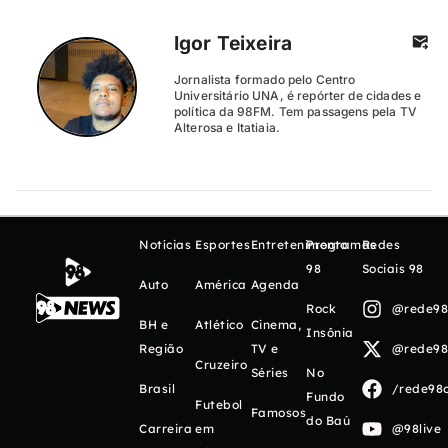
Igor Teixeira
Jornalista formado pelo Centro
Universitário UNA, é repórter de cidades e
política da 98FM. Tem passagens pela TV
Alterosa e Itatiaia.
Notícias
Esportes
Entretenimento
Programas
Redes
98
Sociais 98
Auto
América
Agenda
Rock
@rede98o
BH e
Atlético
Cinema,
Insônia
Região
TV e
@rede98o
Cruzeiro
Séries
No
Brasil
/rede98o
Fundo
Futebol
Famosos
do Baú
Carreira
em
@98live