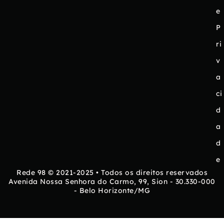
e
P
ri
v
a
ci
d
a
d
e
Rede 98 © 2021-2025 • Todos os direitos reservados
Avenida Nossa Senhora do Carmo, 99, Sion - 30.330-000
- Belo Horizonte/MG