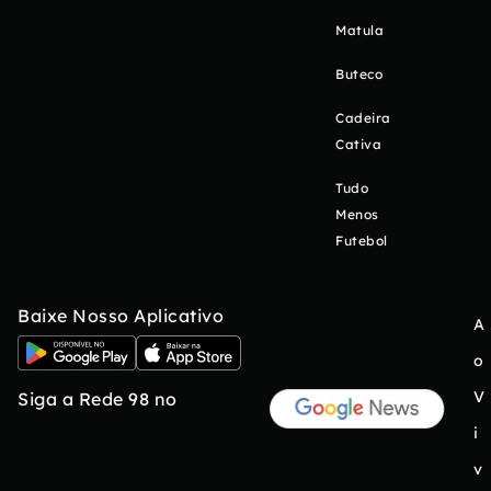
Matula
Buteco
Cadeira
Cativa
Tudo
Menos
Futebol
Baixe Nosso Aplicativo
A
o
V
Siga a Rede 98 no
i
v