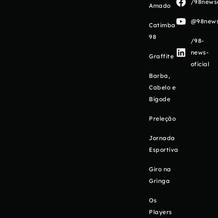
/98newso
Amado
@98newso
Catimba
98
/98-
news-
Graffite
oficial
Barba,
Cabelo e
Bigode
Preleção
Jornada
Esportiva
Giro na
Gringa
Os
Players