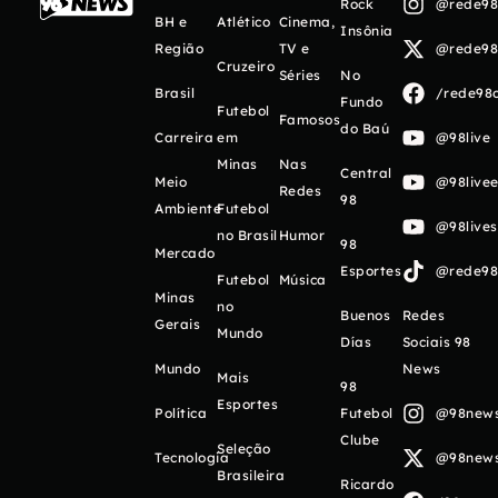
Rock
@rede98o
BH e
Atlético
Cinema,
Insônia
Região
TV e
@rede98o
Cruzeiro
Séries
No
Brasil
/rede98o
Fundo
Futebol
Famosos
do Baú
Carreira
em
@98live
Minas
Nas
Central
Meio
@98livee
Redes
98
Ambiente
Futebol
@98live
no Brasil
Humor
98
Mercado
Esportes
@rede98o
Futebol
Música
Minas
no
Buenos
Redes
Gerais
Mundo
Días
Sociais 98
Mundo
News
Mais
98
Esportes
Política
Futebol
@98newso
Clube
Seleção
Tecnologia
@98newso
Brasileira
Ricardo