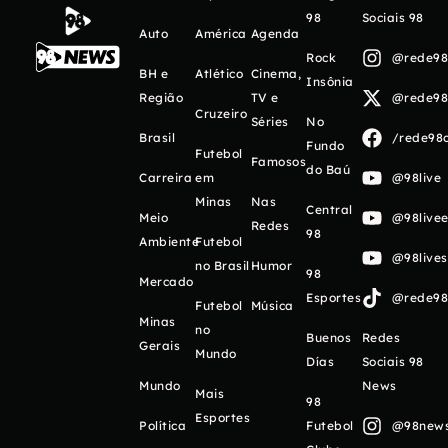
98
Sociais 98
Auto
América
Agenda
Rock
@rede98o
BH e
Atlético
Cinema,
Insônia
Região
TV e
@rede98o
Cruzeiro
Séries
No
Brasil
/rede98o
Fundo
Futebol
Famosos
do Baú
Carreira
em
@98live
Minas
Nas
Central
Meio
@98livee
Redes
98
Ambiente
Futebol
@98live
no Brasil
Humor
98
Mercado
Esportes
@rede98o
Futebol
Música
Minas
no
Buenos
Redes
Gerais
Mundo
Días
Sociais 98
Mundo
News
Mais
98
Esportes
Política
Futebol
@98newso