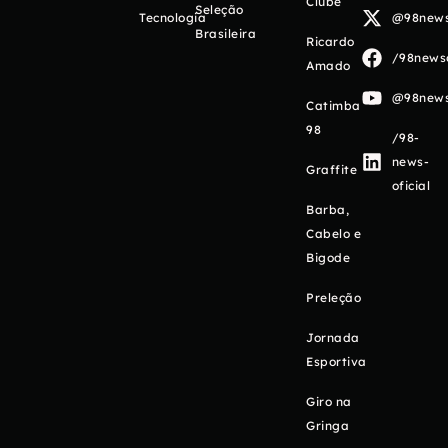
Clube
Seleção
Tecnologia
@98newso
Brasileira
Ricardo
/98newso
Amado
@98newso
Catimba
98
/98-
news-
Graffite
oficial
Barba,
Cabelo e
Bigode
Preleção
Jornada
Esportiva
Giro na
Gringa