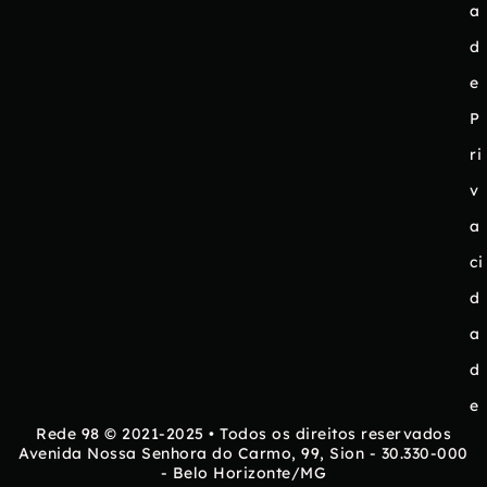
a
d
e
P
ri
v
a
ci
d
a
d
e
Rede 98 © 2021-2025 • Todos os direitos reservados
Avenida Nossa Senhora do Carmo, 99, Sion - 30.330-000
- Belo Horizonte/MG