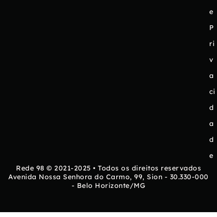
e
P
ri
v
a
ci
d
a
d
e
Rede 98 © 2021-2025 • Todos os direitos reservados
Avenida Nossa Senhora do Carmo, 99, Sion - 30.330-000
- Belo Horizonte/MG