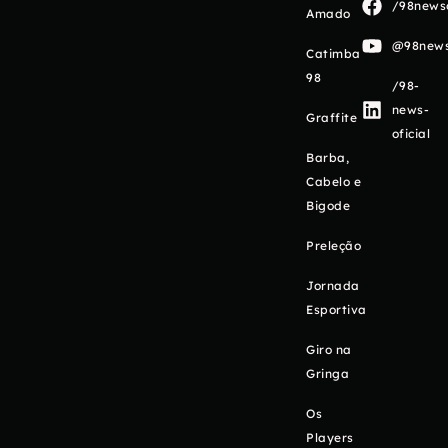
/98newso
Amado
@98newso
Catimba
98
/98-
news-
Graffite
oficial
Barba,
Cabelo e
Bigode
Preleção
Jornada
Esportiva
Giro na
Gringa
Os
Players