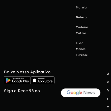
Matula
Buteco
Cadeira
Cativa
Tudo
Menos
Futebol
Baixe Nosso Aplicativo
A
o
V
Siga a Rede 98 no
i
v