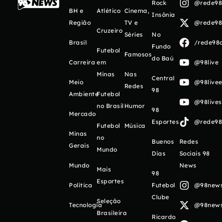
Rock
@rede98o
BH e
Atlético
Cinema,
Insônia
Região
TV e
@rede98o
Cruzeiro
Séries
No
Brasil
/rede98o
Fundo
Futebol
Famosos
do Baú
Carreira
em
@98live
Minas
Nas
Central
Meio
@98livee
Redes
98
Ambiente
Futebol
@98live
no Brasil
Humor
98
Mercado
Esportes
@rede98o
Futebol
Música
Minas
no
Buenos
Redes
Gerais
Mundo
Días
Sociais 98
Mundo
News
Mais
98
Esportes
Política
Futebol
@98newso
Clube
Seleção
Tecnologia
@98newso
Brasileira
Ricardo