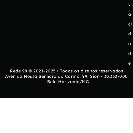
v
a
ci
d
a
d
e
Rede 98 © 2021-2025 • Todos os direitos reservados
Avenida Nossa Senhora do Carmo, 99, Sion - 30.330-000
- Belo Horizonte/MG