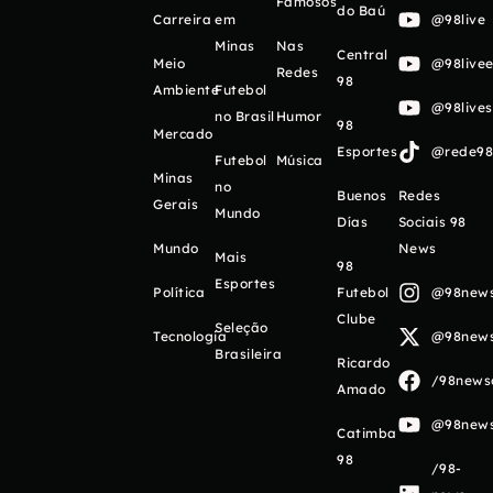
Famosos
do Baú
Carreira
em
@98live
Minas
Nas
Central
Meio
@98livee
Redes
98
Ambiente
Futebol
@98live
no Brasil
Humor
98
Mercado
Esportes
@rede98o
Futebol
Música
Minas
no
Buenos
Redes
Gerais
Mundo
Días
Sociais 98
Mundo
News
Mais
98
Esportes
Política
Futebol
@98newso
Clube
Seleção
Tecnologia
@98newso
Brasileira
Ricardo
/98newso
Amado
@98newso
Catimba
98
/98-