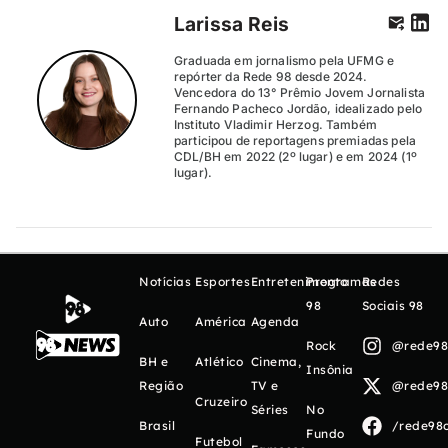
Larissa Reis
Graduada em jornalismo pela UFMG e
repórter da Rede 98 desde 2024.
Vencedora do 13° Prêmio Jovem Jornalista
Fernando Pacheco Jordão, idealizado pelo
Instituto Vladimir Herzog. Também
participou de reportagens premiadas pela
CDL/BH em 2022 (2º lugar) e em 2024 (1º
lugar).
Notícias
Esportes
Entretenimento
Programas
Redes
98
Sociais 98
Auto
América
Agenda
Rock
@rede98o
BH e
Atlético
Cinema,
Insônia
Região
TV e
@rede98o
Cruzeiro
Séries
No
Brasil
/rede98o
Fundo
Futebol