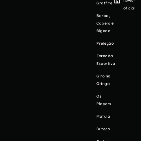
news-
Graffite
oficial
Barba,
Cabelo e
Bigode
Preleção
Jornada
Esportiva
Giro na
Gringa
Os
Players
Matula
Buteco