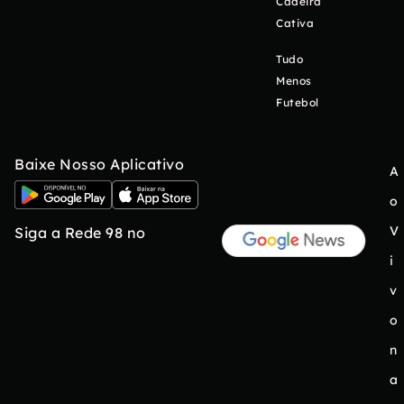
Cadeira
Cativa
Tudo
Menos
Futebol
Baixe Nosso Aplicativo
A
o
V
Siga a Rede 98 no
i
v
o
n
a