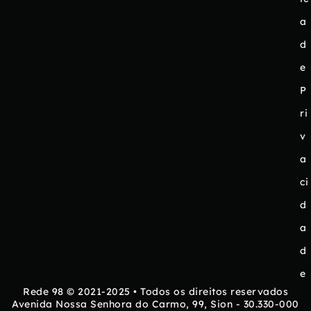
a
d
e
P
ri
v
a
ci
d
a
d
e
Rede 98 © 2021-2025 • Todos os direitos reservados
Avenida Nossa Senhora do Carmo, 99, Sion - 30.330-000