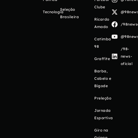
Clube
Seleção
Tecnologia
@98newso
Brasileira
Ricardo
/98newso
Amado
@98newso
Catimba
98
/98-
news-
Graffite
oficial
Barba,
Cabelo e
Bigode
Preleção
Jornada
Esportiva
Giro na
Gringa