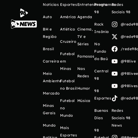
Notícias
Esportes
Entretenimento
Programas
Redes
98
Sociais 98
Auto
América
Agenda
Rock
@rede98o
BH e
Atlético
Cinema,
Insônia
Região
TV e
@rede98o
Cruzeiro
Séries
No
Brasil
/rede98o
Fundo
Futebol
Famosos
do Baú
Carreira
em
@98live
Minas
Nas
Central
Meio
@98livee
Redes
98
Ambiente
Futebol
@98live
no Brasil
Humor
98
Mercado
Esportes
@rede98o
Futebol
Música
Minas
no
Buenos
Redes
Gerais
Mundo
Días
Sociais 98
Mundo
News
Mais
98
Esportes
Política
Futebol
@98newso