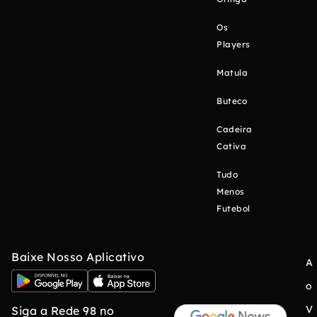
Os
Players
Matula
Buteco
Cadeira
Cativa
Tudo
Menos
Futebol
Baixe Nosso Aplicativo
A
o
V
Siga a Rede 98 no