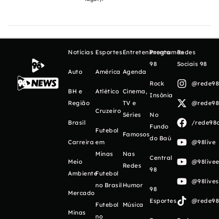
Notícias
Esportes
Entretenimento
Programas
Redes
98
Sociais 98
Auto
América
Agenda
Rock
@rede98o
BH e
Atlético
Cinema,
Insônia
Região
TV e
@rede98o
Cruzeiro
Séries
No
Brasil
/rede98o
Fundo
Futebol
Famosos
do Baú
Carreira
em
@98live
Minas
Nas
Central
Meio
@98livee
Redes
98
Ambiente
Futebol
@98live
no Brasil
Humor
98
Mercado
Esportes
@rede98o
Futebol
Música
Minas
no