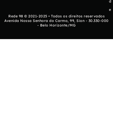
d
e
Rede 98 © 2021-2025 • Todos os direitos reservados
Avenida Nossa Senhora do Carmo, 99, Sion - 30.330-000
- Belo Horizonte/MG