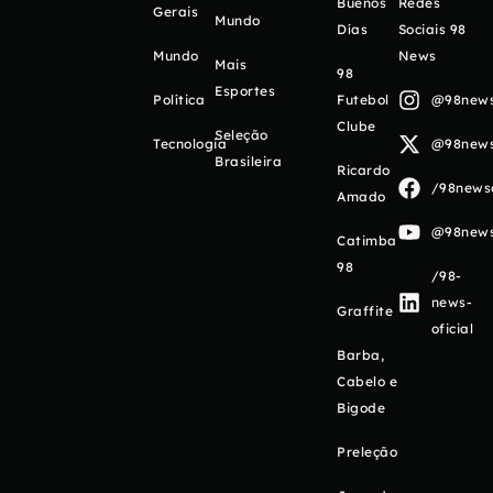
Buenos
Redes
Gerais
Mundo
Días
Sociais 98
Mundo
News
Mais
98
Esportes
Política
Futebol
@98newso
Clube
Seleção
Tecnologia
@98newso
Brasileira
Ricardo
/98newso
Amado
@98newso
Catimba
98
/98-
news-
Graffite
oficial
Barba,
Cabelo e
Bigode
Preleção