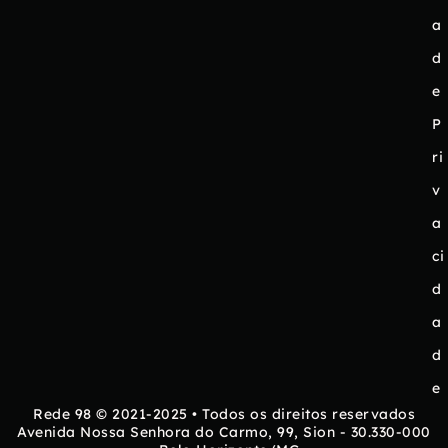
a
d
e
P
ri
v
a
ci
d
a
d
e
Rede 98 © 2021-2025 • Todos os direitos reservados
Avenida Nossa Senhora do Carmo, 99, Sion - 30.330-000