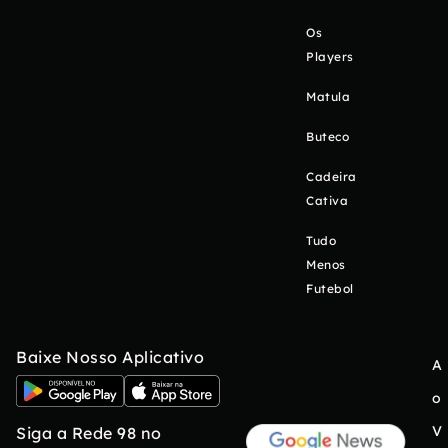
Os
Players
Matula
Buteco
Cadeira
Cativa
Tudo
Menos
Futebol
Baixe Nosso Aplicativo
A
o
V
Siga a Rede 98 no