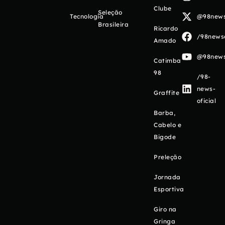
Clube
Seleção
Tecnologia
@98newso
Brasileira
Ricardo
/98newso
Amado
@98newso
Catimba
98
/98-
news-
Graffite
oficial
Barba,
Cabelo e
Bigode
Preleção
Jornada
Esportiva
Giro na
Gringa