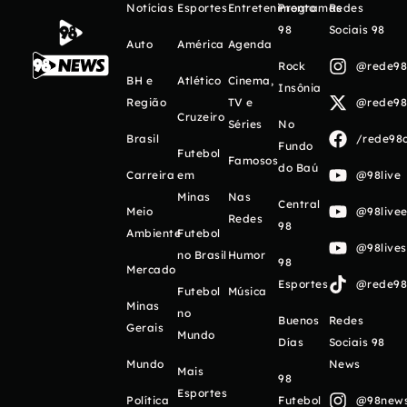
Notícias
Esportes
Entretenimento
Programas
Redes
98
Sociais 98
Auto
América
Agenda
Rock
@rede98o
BH e
Atlético
Cinema,
Insônia
Região
TV e
@rede98o
Cruzeiro
Séries
No
Brasil
/rede98o
Fundo
Futebol
Famosos
do Baú
Carreira
em
@98live
Minas
Nas
Central
Meio
@98livee
Redes
98
Ambiente
Futebol
@98live
no Brasil
Humor
98
Mercado
Esportes
@rede98o
Futebol
Música
Minas
no
Buenos
Redes
Gerais
Mundo
Días
Sociais 98
Mundo
News
Mais
98
Esportes
Política
Futebol
@98newso