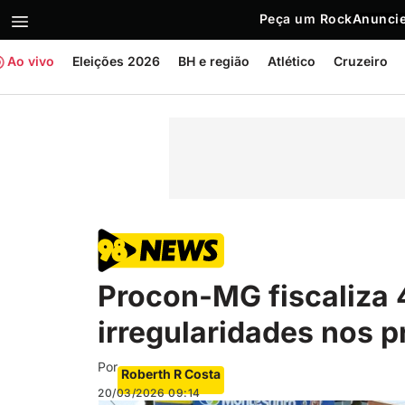
Peça um Rock
Anuncie
Ao vivo
Eleições 2026
BH e região
Atlético
Cruzeiro
Procon-MG fiscaliza 
irregularidades nos 
Por
Roberth R Costa
20/03/2026
09:14