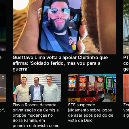
e
Gusttavo Lima volta a apoiar Cleitinho que
PT
afirma: ‘Soldado ferido, mas vou para a
co
guerra’
ge
Flávio Roscoe descarta
STF suspende
Ze
r’,
privatização da Cemig e
julgamento sobre jogos
vo
propõe mudanças no
de azar após pedido de
al
Bolsa Família, em
vista de Dino
primeira entrevista como