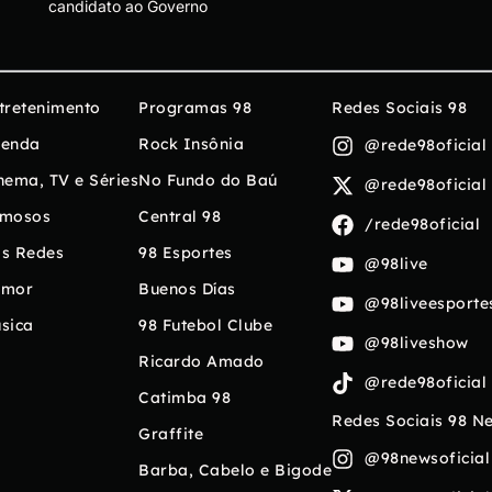
candidato ao Governo
tretenimento
Programas 98
Redes Sociais 98
enda
Rock Insônia
@rede98oficial
nema, TV e Séries
No Fundo do Baú
@rede98oficial
mosos
Central 98
/rede98oficial
s Redes
98 Esportes
@98live
umor
Buenos Días
@98liveesporte
sica
98 Futebol Clube
@98liveshow
Ricardo Amado
@rede98oficial
Catimba 98
Redes Sociais 98 N
Graffite
@98newsoficial
Barba, Cabelo e Bigode