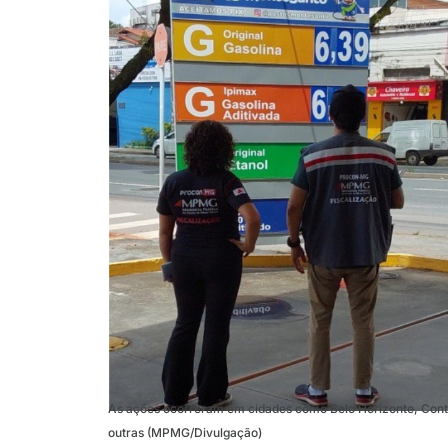
As ações ocorreram em cidades como Belo Horizonte, Conta
outras (MPMG/Divulgação)