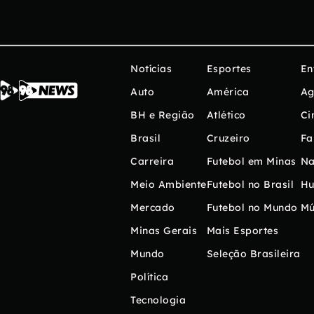
Notícias
Esportes
En
Auto
América
Ag
BH e Região
Atlético
Ci
Brasil
Cruzeiro
Fa
Carreira
Futebol em Minas
Na
Meio Ambiente
Futebol no Brasil
H
Mercado
Futebol no Mundo
Mú
Minas Gerais
Mais Esportes
Mundo
Seleção Brasileira
Política
Tecnologia